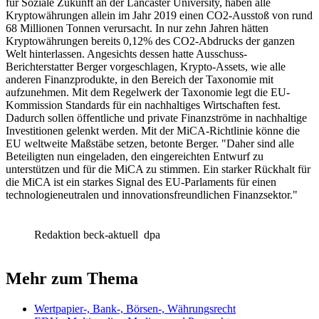
für Soziale Zukunft an der Lancaster University, haben alle
Kryptowährungen allein im Jahr 2019 einen CO2-Ausstoß von rund
68 Millionen Tonnen verursacht. In nur zehn Jahren hätten
Kryptowährungen bereits 0,12% des CO2-Abdrucks der ganzen
Welt hinterlassen. Angesichts dessen hatte Ausschuss-
Berichterstatter Berger vorgeschlagen, Krypto-Assets, wie alle
anderen Finanzprodukte, in den Bereich der Taxonomie mit
aufzunehmen. Mit dem Regelwerk der Taxonomie legt die EU-
Kommission Standards für ein nachhaltiges Wirtschaften fest.
Dadurch sollen öffentliche und private Finanzströme in nachhaltige
Investitionen gelenkt werden. Mit der MiCA-Richtlinie könne die
EU weltweite Maßstäbe setzen, betonte Berger. "Daher sind alle
Beteiligten nun eingeladen, den eingereichten Entwurf zu
unterstützen und für die MiCA zu stimmen. Ein starker Rückhalt für
die MiCA ist ein starkes Signal des EU-Parlaments für einen
technologieneutralen und innovationsfreundlichen Finanzsektor."
Redaktion beck-aktuell
dpa
Mehr zum Thema
Wertpapier-, Bank-, Börsen-, Währungsrecht