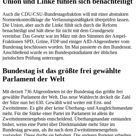
Union und Linke fühlen sich benachteiligt
Auch die CDU/CSU-Bundestagsfraktion will mit einer abstrakten
Normenkontrollklage die Verfassungsmäßigkeit überprüfen lassen.
Die Union, aber auch die Linke fühlt sich durch die Reform
benachteiligt und hält diese für nicht mit dem Grundgesetz
vereinbar. Das Gesetz war im März mit den Stimmen der Ampel-
Fraktionen SPD, Grüne, FDP und einiger AfD-Abgeordneter vom
Bundestag beschlossen worden. Im Mai passierte es den Bundesrat.
Anschließend wurde es im Bundespräsidialamt der üblichen
juristischen Prüfung unterzogen.
Bundestag ist das größte frei gewählte
Parlament der Welt
Mit derzeit 736 Abgeordneten ist der Bundestag das größte frei
gewählte Parlament der Welt. Das neue Wahlrecht deckelt die Zahl
der Sitze nun bei 630. Gewählt wird weiter mit Erst- und
Zweitstimme. Es gibt aber keine Überhang- und Ausgleichsmandate
mehr. Für die Stärke einer Partei im Parlament ist allein ihr
Zweitstimmenergebnis entscheidend. Überhangmandate entstanden
bisher, wenn eine Partei über Direktmandate mehr Sitze im
Bundestag gewann, als ihr nach dem Zweitstimmenergebnis
zustanden. Diese durfte sie behalten. Die anderen Parteien erhielten