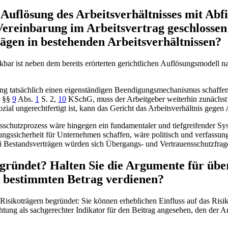
e Auflösung des Arbeitsverhältnisses mit A
e Vereinbarung im Arbeitsvertrag geschlosse
ägen in bestehenden Arbeitsverhältnissen?
kbar ist neben dem bereits erörterten gerichtlichen Auflösungsmodell 
lung tatsächlich einen eigenständigen Beendigungsmechanismus schaffen
.
§§
9
Abs.
1
S. 2,
10
KSchG
, muss der Arbeitgeber weiterhin zunächs
ial ungerechtfertigt ist, kann das Gericht das Arbeitsverhältnis gegen
schutzprozess wäre hingegen ein fundamentaler und tiefgreifender Sys
gssicherheit für Unternehmen schaffen, wäre politisch und verfassungsr
ei Bestandsverträgen würden sich Übergangs- und Vertrauensschutzfrage
egründet? Halten Sie die Argumente für üb
en bestimmten Betrag verdienen?
ikoträgern begründet: Sie können erheblichen Einfluss auf das Risikopr
tung als sachgerechter Indikator für den Beitrag angesehen, den der A