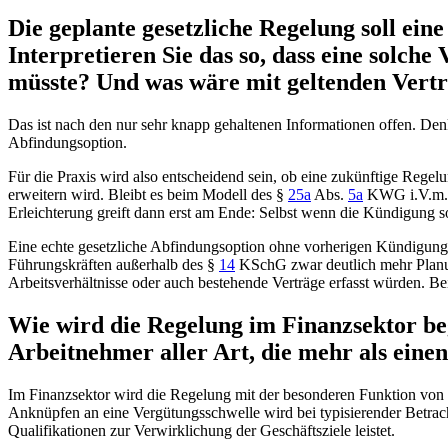
Die geplante gesetzliche Regelung soll ein
Interpretieren Sie das so, dass eine solch
müsste? Und was wäre mit geltenden Vertr
Das ist nach den nur sehr knapp gehaltenen Informationen offen. Den
Abfindungsoption.
Für die Praxis wird also entscheidend sein, ob eine zukünftige Rege
erweitern wird. Bleibt es beim Modell des
§
25a
Abs.
5a
KWG
i.V.m
Erleichterung greift dann erst am Ende: Selbst wenn die Kündigung soz
Eine echte gesetzliche Abfindungsoption ohne vorherigen Kündigungs
Führungskräften außerhalb des
§
14
KSchG
zwar deutlich mehr Planun
Arbeitsverhältnisse oder auch bestehende Verträge erfasst würden. B
Wie wird die Regelung im Finanzsektor b
Arbeitnehmer aller Art, die mehr als ein
Im Finanzsektor wird die Regelung mit der besonderen Funktion von Ris
Anknüpfen an eine Vergütungsschwelle wird bei typisierender Betrach
Qualifikationen zur Verwirklichung der Geschäftsziele leistet.