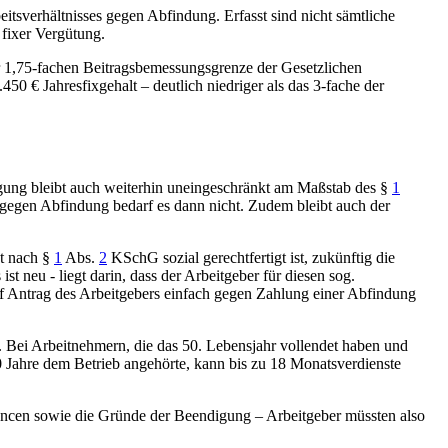
tsverhältnisses gegen Abfindung. Erfasst sind nicht sämtliche
r fixer Vergütung.
der 1,75-fachen Beitragsbemessungsgrenze der Gesetzlichen
 € Jahresfixgehalt – deutlich niedriger als das 3-fache der
gung bleibt auch weiterhin uneingeschränkt am Maßstab des
§
1
ng gegen Abfindung bedarf es dann nicht. Zudem bleibt auch der
ht nach
§
1
Abs.
2
KSchG
sozial gerechtfertigt ist, zukünftig die
t neu - liegt darin, dass der Arbeitgeber für diesen sog.
uf Antrag des Arbeitgebers einfach gegen Zahlung einer Abfindung
. Bei Arbeitnehmern, die das 50. Lebensjahr vollendet haben und
0 Jahre dem Betrieb angehörte, kann bis zu 18 Monatsverdienste
hancen sowie die Gründe der Beendigung – Arbeitgeber müssten also