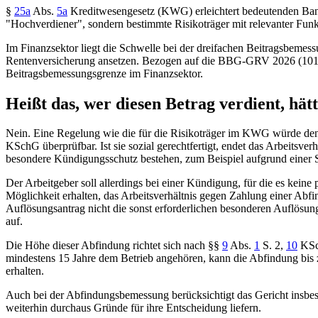
§
25a
Abs.
5a
Kreditwesengesetz
(KWG) erleichtert bedeutenden Banke
"Hochverdiener", sondern bestimmte Risikoträger mit relevanter Funkti
Im Finanzsektor liegt die Schwelle bei der dreifachen Beitragsbemess
Rentenversicherung ansetzen. Bezogen auf die BBG-GRV 2026 (101.400 
Beitragsbemessungsgrenze im Finanzsektor.
Heißt das, wer diesen Betrag verdient, hä
Nein. Eine Regelung wie die für die Risikoträger im KWG würde den
KSchG
überprüfbar. Ist sie sozial gerechtfertigt, endet das Arbeits
besondere Kündigungsschutz bestehen, zum Beispiel aufgrund einer 
Der Arbeitgeber soll allerdings bei einer Kündigung, für die es keine 
Möglichkeit erhalten, das Arbeitsverhältnis gegen Zahlung einer Abfind
Auflösungsantrag nicht die sonst erforderlichen besonderen Auflösun
auf.
Die Höhe dieser Abfindung richtet sich nach
§§
9
Abs.
1
S. 2,
10
KS
mindestens 15 Jahre dem Betrieb angehören, kann die Abfindung bis z
erhalten.
Auch bei der Abfindungsbemessung berücksichtigt das Gericht insbes
weiterhin durchaus Gründe für ihre Entscheidung liefern.