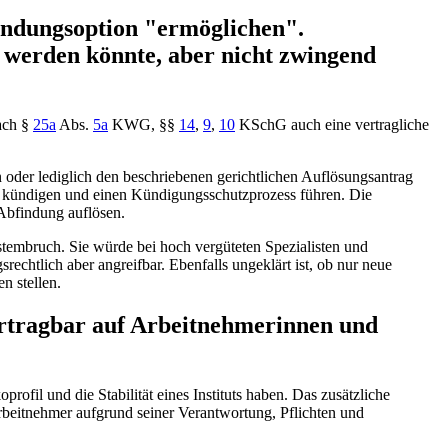
bfindungsoption "ermöglichen".
n werden könnte, aber nicht zwingend
nach
§
25a
Abs.
5a
KWG
,
§§
14
,
9
,
10
KSchG
auch eine vertragliche
 oder lediglich den beschriebenen gerichtlichen Auflösungsantrag
t kündigen und einen Kündigungsschutzprozess führen. Die
 Abfindung auflösen.
tembruch. Sie würde bei hoch vergüteten Spezialisten und
echtlich aber angreifbar. Ebenfalls ungeklärt ist, ob nur neue
n stellen.
ertragbar auf Arbeitnehmerinnen und
ofil und die Stabilität eines Instituts haben. Das zusätzliche
rbeitnehmer aufgrund seiner Verantwortung, Pflichten und