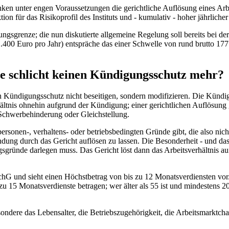
n unter engen Voraussetzungen die gerichtliche Auflösung eines Arbei
on für das Risikoprofil des Instituts und - kumulativ - hoher jährliche
ungsgrenze; die nun diskutierte allgemeine Regelung soll bereits bei 
Euro pro Jahr) entspräche das einer Schwelle von rund brutto 177.450
tte schlicht keinen Kündigungsschutz mehr?
 Kündigungsschutz nicht beseitigen, sondern modifizieren. Die Kündi
verhältnis ohnehin aufgrund der Kündigung; einer gerichtlichen Auflösu
Schwerbehinderung oder Gleichstellung.
personen-, verhaltens- oder betriebsbedingten Gründe gibt, die also nic
ung durch das Gericht auflösen zu lassen. Die Besonderheit - und das is
gsgründe darlegen muss. Das Gericht löst dann das Arbeitsverhältnis a
chG
und sieht einen Höchstbetrag von bis zu 12 Monatsverdiensten vor
u 15 Monatsverdienste betragen; wer älter als 55 ist und mindestens 2
ondere das Lebensalter, die Betriebszugehörigkeit, die Arbeitsmarktc