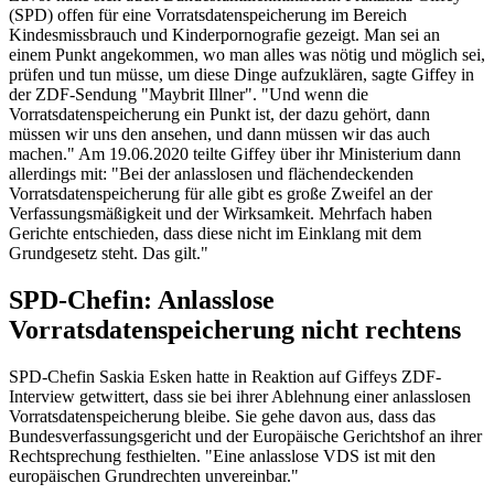
(SPD) offen für eine Vorratsdatenspeicherung im Bereich
Kindesmissbrauch und Kinderpornografie gezeigt. Man sei an
einem Punkt angekommen, wo man alles was nötig und möglich sei,
prüfen und tun müsse, um diese Dinge aufzuklären, sagte Giffey in
der ZDF-Sendung "Maybrit Illner". "Und wenn die
Vorratsdatenspeicherung ein Punkt ist, der dazu gehört, dann
müssen wir uns den ansehen, und dann müssen wir das auch
machen." Am 19.06.2020 teilte Giffey über ihr Ministerium dann
allerdings mit: "Bei der anlasslosen und flächendeckenden
Vorratsdatenspeicherung für alle gibt es große Zweifel an der
Verfassungsmäßigkeit und der Wirksamkeit. Mehrfach haben
Gerichte entschieden, dass diese nicht im Einklang mit dem
Grundgesetz steht. Das gilt."
SPD-Chefin: Anlasslose
Vorratsdatenspeicherung nicht rechtens
SPD-Chefin Saskia Esken hatte in Reaktion auf Giffeys ZDF-
Interview getwittert, dass sie bei ihrer Ablehnung einer anlasslosen
Vorratsdatenspeicherung bleibe. Sie gehe davon aus, dass das
Bundesverfassungsgericht und der Europäische Gerichtshof an ihrer
Rechtsprechung festhielten. "Eine anlasslose VDS ist mit den
europäischen Grundrechten unvereinbar."