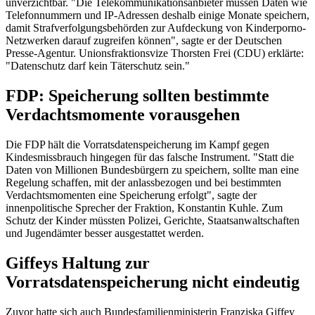
unverzichtbar. "Die Telekommunikationsanbieter müssen Daten wie
Telefonnummern und IP-Adressen deshalb einige Monate speichern,
damit Strafverfolgungsbehörden zur Aufdeckung von Kinderporno-
Netzwerken darauf zugreifen können", sagte er der Deutschen
Presse-Agentur. Unionsfraktionsvize Thorsten Frei (CDU) erklärte:
"Datenschutz darf kein Täterschutz sein."
FDP: Speicherung sollten bestimmte
Verdachtsmomente vorausgehen
Die FDP hält die Vorratsdatenspeicherung im Kampf gegen
Kindesmissbrauch hingegen für das falsche Instrument. "Statt die
Daten von Millionen Bundesbürgern zu speichern, sollte man eine
Regelung schaffen, mit der anlassbezogen und bei bestimmten
Verdachtsmomenten eine Speicherung erfolgt", sagte der
innenpolitische Sprecher der Fraktion, Konstantin Kuhle. Zum
Schutz der Kinder müssten Polizei, Gerichte, Staatsanwaltschaften
und Jugendämter besser ausgestattet werden.
Giffeys Haltung zur
Vorratsdatenspeicherung nicht eindeutig
Zuvor hatte sich auch Bundesfamilienministerin Franziska Giffey