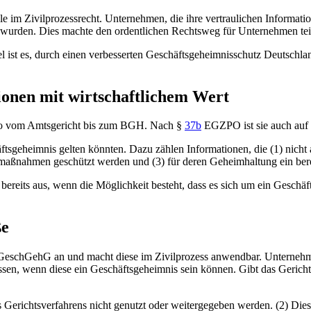
 im Zivilprozessrecht. Unternehmen, die ihre vertraulichen Informati
t wurden. Dies machte den ordentlichen Rechtsweg für Unternehmen tei
 ist es, durch einen verbesserten Geschäftsgeheimnisschutz Deutschland 
onen mit wirtschaftlichem Wert
also vom Amtsgericht bis zum
BGH
. Nach
§
37b
EGZPO
ist sie auch au
ftsgeheimnis gelten könnten. Dazu zählen Informationen, die (1) nicht
aßnahmen geschützt werden und (3) für deren Geheimhaltung ein berech
 es bereits aus, wenn die Möglichkeit besteht, dass es sich um ein Gesc
ße
s GeschGehG an und macht diese im Zivilprozess anwendbar. Unternehme
ssen, wenn diese ein Geschäftsgeheimnis sein können. Gibt das Gericht 
s Gerichtsverfahrens nicht genutzt oder weitergegeben werden. (2) Dies