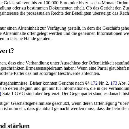
ne Geldstrafe von bis zu 100.000 Euro oder bis zu sechs Monate Ordnu
ndlung oder zu bestimmten Dokumenten erhält. Ob das Gericht den Zu
nteresse die prozessualen Rechte der Beteiligten übersteigt: das Recht 
ur einen Akteninhalt zur Verfügung gestellt, in dem die Geschäftsgeh
igte Akteninhalte offengelegt werden und die geheimen Informationen we
en in falsche Hände geraten.
wert?
, dass eine Verhandlung unter Ausschluss der Öffentlichkeit stattfind
ngeschränkten Ermessensspielraum haben: Wenn eine Partei glaubhaft m
roffene Partei das mit sofortiger Beschwerde anfechten.
äftsgeheimnisse. Bisher konnten Gerichte nach
§§
172
Nr. 2,
173
Abs.
erst ab deren Beginn und gilt nur für Informationen, die in der Verhand
3
Satz 1 GVG
sind aber begrenzt. Der Gegenpartei stand es danach bish
htige" Geschäftsgeheimnisse geschützt, wenn deren Offenlegung "über
um ist nunmehr, dass glaubhaft gemacht werden muss, dass die betroffe
nd stärken