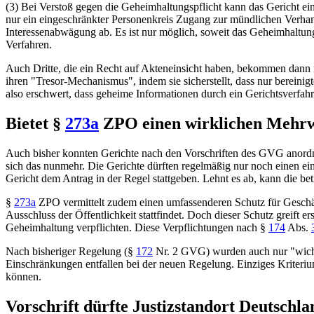
(3) Bei Verstoß gegen die Geheimhaltungspflicht kann das Gericht ei
nur ein eingeschränkter Personenkreis Zugang zur mündlichen Verha
Interessenabwägung ab. Es ist nur möglich, soweit das Geheimhaltungsi
Verfahren.
Auch Dritte, die ein Recht auf Akteneinsicht haben, bekommen dann n
ihren "Tresor-Mechanismus", indem sie sicherstellt, dass nur berein
also erschwert, dass geheime Informationen durch ein Gerichtsverfahr
Bietet
§
273a
ZPO
einen wirklichen Mehr
Auch bisher konnten Gerichte nach den Vorschriften des GVG anordnen
sich das nunmehr. Die Gerichte dürften regelmäßig nur noch einen ei
Gericht dem Antrag in der Regel stattgeben. Lehnt es ab, kann die bet
§
273a
ZPO
vermittelt zudem einen umfassenderen Schutz für Gesch
Ausschluss der Öffentlichkeit stattfindet. Doch dieser Schutz greift 
Geheimhaltung verpflichten. Diese Verpflichtungen nach
§
174
Abs.
Nach bisheriger Regelung (
§
172
Nr. 2 GVG
) wurden auch nur "wic
Einschränkungen entfallen bei der neuen Regelung. Einziges Kriteri
können.
Vorschrift dürfte Justizstandort Deutschla