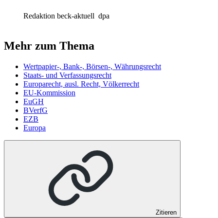
Redaktion beck-aktuell
dpa
Mehr zum Thema
Wertpapier-, Bank-, Börsen-, Währungsrecht
Staats- und Verfassungsrecht
Europarecht, ausl. Recht, Völkerrecht
EU-Kommission
EuGH
BVerfG
EZB
Europa
Zitieren