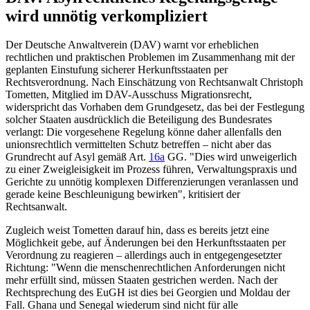
wird unnötig verkompliziert
Der Deutsche Anwaltverein (DAV) warnt vor erheblichen
rechtlichen und praktischen Problemen im Zusammenhang mit der
geplanten Einstufung sicherer Herkunftsstaaten per
Rechtsverordnung. Nach Einschätzung von Rechtsanwalt Christoph
Tometten, Mitglied im DAV-Ausschuss Migrationsrecht,
widerspricht das Vorhaben dem Grundgesetz, das bei der Festlegung
solcher Staaten ausdrücklich die Beteiligung des Bundesrates
verlangt: Die vorgesehene Regelung könne daher allenfalls den
unionsrechtlich vermittelten Schutz betreffen – nicht aber das
Grundrecht auf Asyl gemäß
Art.
16a
GG
. "Dies wird unweigerlich
zu einer Zweigleisigkeit im Prozess führen, Verwaltungspraxis und
Gerichte zu unnötig komplexen Differenzierungen veranlassen und
gerade keine Beschleunigung bewirken", kritisiert der
Rechtsanwalt.
Zugleich weist Tometten darauf hin, dass es bereits jetzt eine
Möglichkeit gebe, auf Änderungen bei den Herkunftsstaaten per
Verordnung zu reagieren – allerdings auch in entgegengesetzter
Richtung: "Wenn die menschenrechtlichen Anforderungen nicht
mehr erfüllt sind, müssen Staaten gestrichen werden. Nach der
Rechtsprechung des
EuGH
ist dies bei Georgien und Moldau der
Fall. Ghana und Senegal wiederum sind nicht für alle