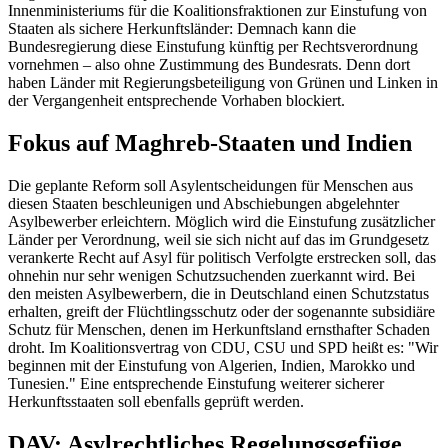
Innenministeriums für die Koalitionsfraktionen zur Einstufung von
Staaten als sichere Herkunftsländer: Demnach kann die
Bundesregierung diese Einstufung künftig per Rechtsverordnung
vornehmen – also ohne Zustimmung des Bundesrats. Denn dort
haben Länder mit Regierungsbeteiligung von Grünen und Linken in
der Vergangenheit entsprechende Vorhaben blockiert.
Fokus auf Maghreb-Staaten und Indien
Die geplante Reform soll Asylentscheidungen für Menschen aus
diesen Staaten beschleunigen und Abschiebungen abgelehnter
Asylbewerber erleichtern. Möglich wird die Einstufung zusätzlicher
Länder per Verordnung, weil sie sich nicht auf das im Grundgesetz
verankerte Recht auf Asyl für politisch Verfolgte erstrecken soll, das
ohnehin nur sehr wenigen Schutzsuchenden zuerkannt wird. Bei
den meisten Asylbewerbern, die in Deutschland einen Schutzstatus
erhalten, greift der Flüchtlingsschutz oder der sogenannte subsidiäre
Schutz für Menschen, denen im Herkunftsland ernsthafter Schaden
droht. Im Koalitionsvertrag von CDU, CSU und SPD heißt es: "Wir
beginnen mit der Einstufung von Algerien, Indien, Marokko und
Tunesien." Eine entsprechende Einstufung weiterer sicherer
Herkunftsstaaten soll ebenfalls geprüft werden.
DAV: Asylrechtliches Regelungsgefüge