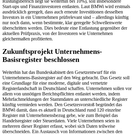
Rüstungsbereich liegt sie weiterhin bei 10%), soll insbesondere
Start-ups und Finanzinvestoren entlasten. Laut BMWi wird erstmals
ausdrücklich geregelt, dass auch erneute Investitionen desselben
Investors in ein Unternehmen prüfrelevant sind – allerdings künftig
nur noch dann, wenn bestimmte, klar geregelte Schwellenwerte
überschritten werden. Dies bedeute eine Entlastung gegenüber der
aktuellen Prüfpraxis, von der Investoren wie Unternehmen
gleichermaßen profitierten.
Zukunftsprojekt Unternehmens-
Basisregister beschlossen
Weiterhin hat das Bundeskabinett den Gesetzentwurf für ein
Unternehmens-Basisregister auf den Weg gebracht. Das Gesetz soll
eine Grundlage für eine moderne, digitale und vernetzte
Registerlandschaft in Deutschland schaffen. Unternehmen sollen vor
allem von unnötigen Berichtspflichten entlastet werden, indem
Mehrfachmeldungen der Stammdaten an unterschiedliche Register
künftig vermieden werden. Den Gesetzesvorstoß begründet das
BMWi damit, dass es aktuell in Deutschland rund 120 einzelne
Register mit Unternehmensbezug gebe, wie zum Beispiel das
Handelsregister oder Steuerdaten. Viele Unternehmen seien in
mehreren dieser Register erfasst, wobei sich Daten teilweise
überschneiden. Ein Austausch von Informationen zwischen den