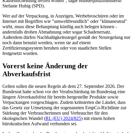
Kaufentscheidung treffen wollen", sagte Bundesjustizministerin
Stefanie Hubig (SPD).
Wer auf der Verpackung, in Anzeigen, Werbebroschüren oder im
Internet mit Begriffen wie "umweltfreundlich" oder "klimaneutral"
wirbt, muss diese Behauptung künftig auch belegen können -
andernfalls drohen Abmahnung oder sogar Schadenersatz.
Außerdem dürfen Nachhaltigkeitssiegel gemäß der Neuregelung nur
noch dann benutzt werden, wenn sie auf einem
Zertifizierungssystem beruhen oder von staatlichen Stellen
festgesetzt wurden.
Vorerst keine Änderung der
Abverkaufsfrist
Gelten sollen die neuen Regeln ab dem 27. September 2026. Der
Bundesrat hatte schon vor der Verabschiedung im Bundestag eine
längere Abverkaufsfrist für bereits hergestellte Produkte sowie
Verpackungen vorgeschlagen. Zudem kritisierten die Länder, dass
das Gesetz zur Umsetzung der sogenannten EmpCo-Richtlinie zur
Stärkung der Verbraucherinnen und Verbraucher für den
ökologischen Wandel (
RL (EU) 2024/825
) mit einem hohen
bürokratischen Aufwand verbunden sei.