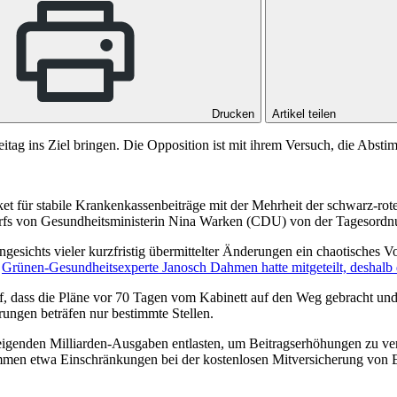
Drucken
Artikel teilen
ag ins Ziel bringen. Die Opposition ist mit ihrem Versuch, die Absti
 für stabile Krankenkassenbeiträge mit der Mehrheit der schwarz-rote
wurfs von Gesundheitsministerin Nina Warken (CDU) von der Tagesordn
ngesichts vieler kurzfristig übermittelter Änderungen ein chaotisches 
"
Grünen-Gesundheitsexperte Janosch Dahmen hatte mitgeteilt, deshalb
uf, dass die Pläne vor 70 Tagen vom Kabinett auf den Weg gebracht u
rungen beträfen nur bestimmte Stellen.
teigenden Milliarden-Ausgaben entlasten, um Beitragserhöhungen zu ver
mmen etwa Einschränkungen bei der kostenlosen Mitversicherung von 