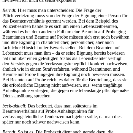
inwieweit ich mich da selbst exponiere?
Berndt:
Hier muss man unterscheiden: Die Frage der
Pflichtverletzung muss von der Frage der Eignung einer Person für
das Beamtenverhältnis getrennt werden. Bei dem Beispiel des
Polizeibeamten handelte es sich um einen Lebenszeitbeamten,
während es bei dem anderen Fall um eine Beamtin auf Probe ging.
Beamtinnen und Beamte auf Probe müssen sich erst noch bewähren
und ihre Eignung in charakterlicher, persönlicher, aber auch
fachlicher Hinsicht unter Beweis stellen. Bei dem Beamten auf
Lebenszeit muss man ihm – da er seine Eignung bereits bewiesen
hat und über einen gefestigten Status als Lebensbeamter verfügt -
den Verstoß gegen die Verfassungstreuepflicht konkret nachweisen,
ähnlich wie in einem Strafverfahren, während Beamtinnen und
Beamte auf Probe hingegen ihre Eignung noch beweisen müssen.
Bei Beamten auf Probe reicht es daher für die Beurteilung, dass sie
die erforderliche Eignung nicht aufweisen, aus, wenn tragfähige
Anhaltspunkte vorliegen, die gegen eine lebenslange pflichtgemäße
Dienstausübung sprechen.
beck-aktuell:
Das bedeutet, dass man spätestens im
Beamtenverhältnis auf Probe Anhaltspunkten für
verfassungsfeindliche Tendenzen nachgehen sollte, da man dies
später nur noch schwer nachweisen kann.
Berndt:
So ist es. Die Probezeit dient auch gerade dazu, die