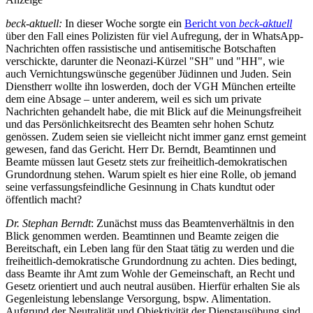
beck-aktuell:
In dieser Woche sorgte ein
Bericht von
beck-aktuell
über den Fall eines Polizisten für viel Aufregung, der in WhatsApp-
Nachrichten offen rassistische und antisemitische Botschaften
verschickte, darunter die Neonazi-Kürzel "SH" und "HH", wie
auch Vernichtungswünsche gegenüber Jüdinnen und Juden. Sein
Dienstherr wollte ihn loswerden, doch der VGH München erteilte
dem eine Absage – unter anderem, weil es sich um private
Nachrichten gehandelt habe, die mit Blick auf die Meinungsfreiheit
und das Persönlichkeitsrecht des Beamten sehr hohen Schutz
genössen. Zudem seien sie vielleicht nicht immer ganz ernst gemeint
gewesen, fand das Gericht. Herr Dr. Berndt, Beamtinnen und
Beamte müssen laut Gesetz stets zur freiheitlich-demokratischen
Grundordnung stehen. Warum spielt es hier eine Rolle, ob jemand
seine verfassungsfeindliche Gesinnung in Chats kundtut oder
öffentlich macht?
Dr. Stephan Berndt
: Zunächst muss das Beamtenverhältnis in den
Blick genommen werden. Beamtinnen und Beamte zeigen die
Bereitschaft, ein Leben lang für den Staat tätig zu werden und die
freiheitlich-demokratische Grundordnung zu achten. Dies bedingt,
dass Beamte ihr Amt zum Wohle der Gemeinschaft, an Recht und
Gesetz orientiert und auch neutral ausüben. Hierfür erhalten Sie als
Gegenleistung lebenslange Versorgung, bspw. Alimentation.
Aufgrund der Neutralität und Objektivität der Dienstausübung sind