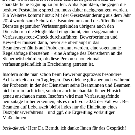
charakterliche Eignung zu prüfen. Anhaltspunkten, die gegen die
positive Feststellung sprechen, muss daher nachgegangen werden.
Ein Weiteres kommt hinzu: Mit der Gesetzesänderung aus dem Jahr
2024 wurde zum Schutz des Beamtentums und des öffentlichen
Dienstes gegenüber Verfassungsfeinden übrigens auch den
Dienstherren die Möglichkeit eingeräumt, einen sogenannten
Verfassungstreue-Check durchzuführen. Bewerberinnen und
Bewerber müssen dann, bevor sie überhaupt in das
Beamtenverhältnis auf Probe ernannt werden, eine sogenannte
Regelabfrage überstehen – eine Anfrage des Dienstherrn an die
Sicherheitsbehörden, ob diese Person schon einmal
verfassungsfeindlich in Erscheinung getreten ist.
Insofern sollte man schon beim Bewerbungsprozess besondere
Achtsamkeit an den Tag legen. Das Gleiche gilt aber auch während
der Probezeit, in der der Dienstherr seine Beamtinnen und Beamten
nicht nur in fachlicher, sondern auch in charakterlicher Hinsicht
genau anschauen muss. Insofern wird man Verfassungsfeinde
heutzutage früher erkennen, als es noch vor 2024 der Fall war. Bei
Beamten auf Lebenszeit bleibt indes nur die Einleitung eines
Disziplinarverfahrens – und ggf. die Ergreifung vorläufiger
Maßnahmen.
beck-aktuell:
Herr Dr. Berndt, ich danke Ihnen für das Gespräch!