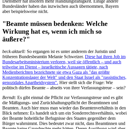
Dienstherr hat insofern mehr Handlungsfähigkeit. Einige andere
Bundesländer haben das inzwischen auch übernommen, Bayern
aber beispielsweise nicht.
"Beamte müssen bedenken: Welche
Wirkung hat es, wenn ich mich so
äußere?"
beck-aktuell:
So ergangen ist es unter anderem der Juristin und
früheren Bundesbeamtin Melanie Schweizer.
Diese hat ihren Job im
Bundesarbeitsministerium verloren, weil sie öffentlich – und auch
teilweise im Dienst – israelkritische Aussagen tätigte, nach
Medienberichten bezeichnete sie etwa Gaza als "das größte
Konzentrationslager der Welt" und den Staat Israel als "rassistisches,
genozidales Apartheidsystem".
Hier stellt sich die Frage: Wie
politisch dürfen Beamte – abseits von ihrer Verfassungstreue – sein?
Berndt:
Es gibt einmal die Pflicht zur Verfassungstreue und es gibt
die Mäßigungs- und Zurückhaltungspflicht der Beamtinnen und
Beamten. Auch hier muss man wieder das Beamtenverhältnis in den
Blick nehmen: Es handelt sich um ein Sonderrechtsverhältnis, wobei
der Beamte hoheitliche Befugnisse des Staates gegenüber dem
Bürger wahrnimmt. Dies bedeutet zwar nicht, dass Beamtinnen und
Beamte keine Grundrechte mehr hätten. Deren Ausübung wird aber