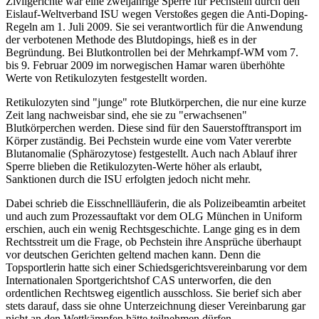
Zivilgerichte war eine zweijährige Sperre für Pechstein durch den
Eislauf-Weltverband ISU wegen Verstoßes gegen die Anti-Doping-
Regeln am 1. Juli 2009. Sie sei verantwortlich für die Anwendung
der verbotenen Methode des Blutdopings, hieß es in der
Begründung. Bei Blutkontrollen bei der Mehrkampf-WM vom 7.
bis 9. Februar 2009 im norwegischen Hamar waren überhöhte
Werte von Retikulozyten festgestellt worden.
Retikulozyten sind "junge" rote Blutkörperchen, die nur eine kurze
Zeit lang nachweisbar sind, ehe sie zu "erwachsenen"
Blutkörperchen werden. Diese sind für den Sauerstofftransport im
Körper zuständig. Bei Pechstein wurde eine vom Vater vererbte
Blutanomalie (Sphärozytose) festgestellt. Auch nach Ablauf ihrer
Sperre blieben die Retikulozyten-Werte höher als erlaubt,
Sanktionen durch die ISU erfolgten jedoch nicht mehr.
Dabei schrieb die Eisschnellläuferin, die als Polizeibeamtin arbeitet
und auch zum Prozessauftakt vor dem OLG München in Uniform
erschien, auch ein wenig Rechtsgeschichte. Lange ging es in dem
Rechtsstreit um die Frage, ob Pechstein ihre Ansprüche überhaupt
vor deutschen Gerichten geltend machen kann. Denn die
Topsportlerin hatte sich einer Schiedsgerichtsvereinbarung vor dem
Internationalen Sportgerichtshof CAS unterworfen, die den
ordentlichen Rechtsweg eigentlich ausschloss. Sie berief sich aber
stets darauf, dass sie ohne Unterzeichnung dieser Vereinbarung gar
nicht an den Wettkämpfen hätte teilnehmen dürfen.