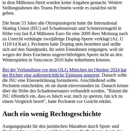
in dem Millionen-Streit wurden keine Angaben gemacht. Weitere
Stellungnahmen des Teams Pechstein werde es zunächst nicht
geben.
Die heute 53 Jahre alte Olympiasiegerin hatte die International
Skating Union (ISU) auf Schadensersatz und Schmerzensgeld in
Höhe von fast 8,4 Millionen Euro für eine 2009 ihrer Meinung nach
zu Unrecht verhängte zweijährige Doping-Sperre verklagt (Az. U
1110/14 Kart.). Pechstein hatte Doping stets bestritten und stellte
sich auf den Standpunkt, ihr seien Einnahmen entgangen, weil sie
wegen der ihres Erachtens ungerechtfertigten Sperre nicht an den
Winterspielen in Vancoucer 2010 habe teilnehmen können.
Bei der Verhandlung vor dem OLG München im Oktober 2024 hat
der Richter eine außergerichtliche Einigung angeregt
. Danach sollte
die ISU eine Ehrenerklärung formulieren. Anschließend sollte
Pechstein entscheiden, ob sie damit einverstanden ist. Danach könne
über die Höhe des Schadensersatzes verhandelt werden. "Räumt die
ISU öffentlich ein, dass es falsch war, mich zu sperren, bin ich zu
einem Vergleich bereit", hatte Pechstein vor Gericht erklärt.
Auch ein wenig Rechtsgeschichte
Ausgangspunkt für den juristischen Marathon durch Sport- und