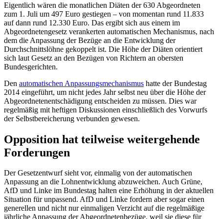
Eigentlich wären die monatlichen Diäten der 630 Abgeordneten
zum 1. Juli um 497 Euro gestiegen – von momentan rund 11.833
auf dann rund 12.330 Euro. Das ergibt sich aus einem im
Abgeordnetengesetz verankerten automatischen Mechanismus, nach
dem die Anpassung der Bezüge an die Entwicklung der
Durchschnittslöhne gekoppelt ist. Die Höhe der Diäten orientiert
sich laut Gesetz an den Bezügen von Richtern an obersten
Bundesgerichten.
Den
automatischen Anpassungsmechanismus
hatte der Bundestag
2014 eingeführt, um nicht jedes Jahr selbst neu über die Höhe der
Abgeordnetenentschädigung entscheiden zu müssen. Dies war
regelmäßig mit heftigen Diskussionen einschließlich des Vorwurfs
der Selbstbereicherung verbunden gewesen.
Opposition hat teilweise weitergehende
Forderungen
Der Gesetzentwurf sieht vor, einmalig von der automatischen
Anpassung an die Lohnentwicklung abzuweichen. Auch Grüne,
AfD und Linke im Bundestag halten eine Erhöhung in der aktuellen
Situation für unpassend. AfD und Linke fordern aber sogar einen
generellen und nicht nur einmaligen Verzicht auf die regelmäßige
jährliche Anpassung der Abgeordnetenbezüge, weil sie diese für