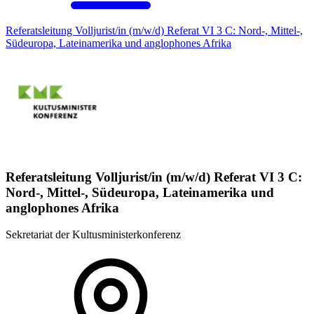
Referatsleitung Volljurist/in (m/w/d) Referat VI 3 C: Nord-, Mittel-,
Südeuropa, Lateinamerika und anglophones Afrika
Referatsleitung Volljurist/in (m/w/d) Referat VI 3 C:
Nord-, Mittel-, Südeuropa, Lateinamerika und
anglophones Afrika
Sekretariat der Kultusministerkonferenz