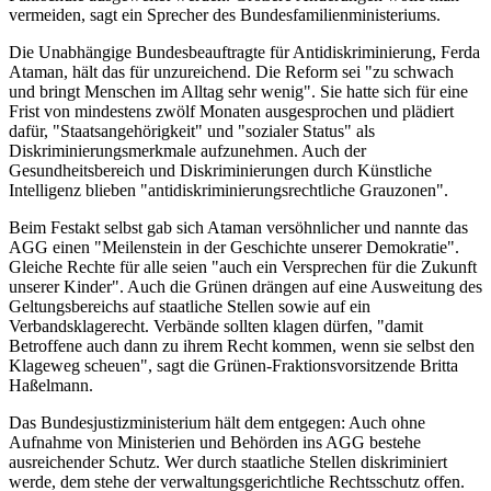
vermeiden, sagt ein Sprecher des Bundesfamilienministeriums.
Die Unabhängige Bundesbeauftragte für Antidiskriminierung, Ferda
Ataman, hält das für unzureichend. Die Reform sei "zu schwach
und bringt Menschen im Alltag sehr wenig". Sie hatte sich für eine
Frist von mindestens zwölf Monaten ausgesprochen und plädiert
dafür, "Staatsangehörigkeit" und "sozialer Status" als
Diskriminierungsmerkmale aufzunehmen. Auch der
Gesundheitsbereich und Diskriminierungen durch Künstliche
Intelligenz blieben "antidiskriminierungsrechtliche Grauzonen".
Beim Festakt selbst gab sich Ataman versöhnlicher und nannte das
AGG einen "Meilenstein in der Geschichte unserer Demokratie".
Gleiche Rechte für alle seien "auch ein Versprechen für die Zukunft
unserer Kinder". Auch die Grünen drängen auf eine Ausweitung des
Geltungsbereichs auf staatliche Stellen sowie auf ein
Verbandsklagerecht. Verbände sollten klagen dürfen, "damit
Betroffene auch dann zu ihrem Recht kommen, wenn sie selbst den
Klageweg scheuen", sagt die Grünen-Fraktionsvorsitzende Britta
Haßelmann.
Das Bundesjustizministerium hält dem entgegen: Auch ohne
Aufnahme von Ministerien und Behörden ins AGG bestehe
ausreichender Schutz. Wer durch staatliche Stellen diskriminiert
werde, dem stehe der verwaltungsgerichtliche Rechtsschutz offen.