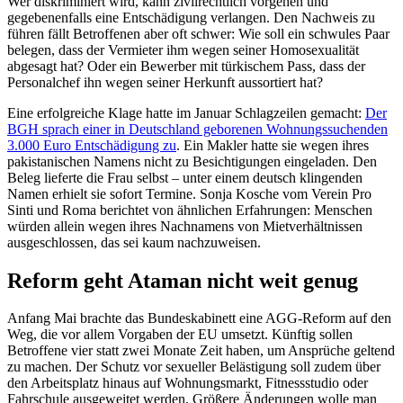
Wer diskriminiert wird, kann zivilrechtlich vorgehen und
gegebenenfalls eine Entschädigung verlangen. Den Nachweis zu
führen fällt Betroffenen aber oft schwer: Wie soll ein schwules Paar
belegen, dass der Vermieter ihm wegen seiner Homosexualität
abgesagt hat? Oder ein Bewerber mit türkischem Pass, dass der
Personalchef ihn wegen seiner Herkunft aussortiert hat?
Eine erfolgreiche Klage hatte im Januar Schlagzeilen gemacht:
Der
BGH sprach einer in Deutschland geborenen Wohnungssuchenden
3.000 Euro Entschädigung zu
. Ein Makler hatte sie wegen ihres
pakistanischen Namens nicht zu Besichtigungen eingeladen. Den
Beleg lieferte die Frau selbst – unter einem deutsch klingenden
Namen erhielt sie sofort Termine. Sonja Kosche vom Verein Pro
Sinti und Roma berichtet von ähnlichen Erfahrungen: Menschen
würden allein wegen ihres Nachnamens von Mietverhältnissen
ausgeschlossen, das sei kaum nachzuweisen.
Reform geht Ataman nicht weit genug
Anfang Mai brachte das Bundeskabinett eine AGG-Reform auf den
Weg, die vor allem Vorgaben der EU umsetzt. Künftig sollen
Betroffene vier statt zwei Monate Zeit haben, um Ansprüche geltend
zu machen. Der Schutz vor sexueller Belästigung soll zudem über
den Arbeitsplatz hinaus auf Wohnungsmarkt, Fitnessstudio oder
Fahrschule ausgeweitet werden. Größere Änderungen wolle man