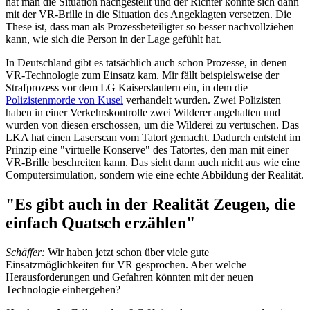
hat man die Situation nachgestellt und der Richter konnte sich dann
mit der VR-Brille in die Situation des Angeklagten versetzen. Die
These ist, dass man als Prozessbeteiligter so besser nachvollziehen
kann, wie sich die Person in der Lage gefühlt hat.
In Deutschland gibt es tatsächlich auch schon Prozesse, in denen
VR-Technologie zum Einsatz kam. Mir fällt beispielsweise der
Strafprozess vor dem LG Kaiserslautern ein, in dem die
Polizistenmorde von Kusel
verhandelt wurden. Zwei Polizisten
haben in einer Verkehrskontrolle zwei Wilderer angehalten und
wurden von diesen erschossen, um die Wilderei zu vertuschen. Das
LKA hat einen Laserscan vom Tatort gemacht. Dadurch entsteht im
Prinzip eine "virtuelle Konserve" des Tatortes, den man mit einer
VR-Brille beschreiten kann. Das sieht dann auch nicht aus wie eine
Computersimulation, sondern wie eine echte Abbildung der Realität.
"Es gibt auch in der Realität Zeugen, die
einfach Quatsch erzählen"
Schäffer:
Wir haben jetzt schon über viele gute
Einsatzmöglichkeiten für VR gesprochen. Aber welche
Herausforderungen und Gefahren könnten mit der neuen
Technologie einhergehen?