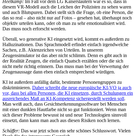
Heetkamp:
Im Fall vor dem LG Kaiserslautern war es so, dass in
diesem VR-Modell auch die Leichen der Polizisten zu sehen waren
und auch Blutspuren. Dabei stellt sich die Frage, ob eine Person, die
das so real – also nicht nur auf Fotos – gesehen hat, überhaupt noch
objektiv urteilen kann, oder ob man zu sehr emotionalisiert wird.
Das muss noch erforscht werden.
Überall, wo generative KI eingesetzt wird, kommt es außerdem zu
Halluzinationen. Das Sprachmodell erfindet einfach irgendwelche
Sachen, z.B. Aktenzeichen von Urteilen. In unserem
Zeugensimulator ist das aber nicht schlimm. Denn es gibt auch in
der Realität Zeugen, die einfach Quatsch erzählen oder die sich
nicht mehr richtig erinnern. Das muss man bei der Verwertung der
Zeugenaussage dann eben einfach entsprechend würdigen.
KI ist außerdem anfällig dafür, bestimmte Personengruppen zu
diskriminieren.
Daher schreibt die neue europäische KI-VO ja auch
vor, dass bei allen Personen, die KI einsetzen, durch Schulungen ein
ausreichendes Maß an KI-Kompetenz sichergestellt werden soll
.
Man weiß auch, dass Gesichtserkennungssoftware bei Menschen
mit einer dunklen Hautfarbe nicht so gut funktioniert. Wenn man
sich dieser Probleme bewusst ist und neue Technologien sinnvoll
einsetzt, dann kann man auch aus diesen Risiken noch lernen.
Schäffer:
Das war jetzt schon ein sehr schönes Schlusswort. Vielen