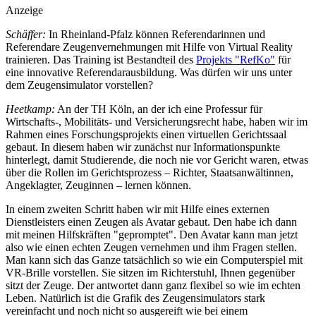
Anzeige
Schäffer:
In Rheinland-Pfalz können Referendarinnen und
Referendare Zeugenvernehmungen mit Hilfe von Virtual Reality
trainieren. Das Training ist Bestandteil des
Projekts "RefKo"
für
eine innovative Referendarausbildung. Was dürfen wir uns unter
dem Zeugensimulator vorstellen?
Heetkamp:
An der TH Köln, an der ich eine Professur für
Wirtschafts-, Mobilitäts- und Versicherungsrecht habe, haben wir im
Rahmen eines Forschungsprojekts einen virtuellen Gerichtssaal
gebaut. In diesem haben wir zunächst nur Informationspunkte
hinterlegt, damit Studierende, die noch nie vor Gericht waren, etwas
über die Rollen im Gerichtsprozess – Richter, Staatsanwältinnen,
Angeklagter, Zeuginnen – lernen können.
In einem zweiten Schritt haben wir mit Hilfe eines externen
Dienstleisters einen Zeugen als Avatar gebaut. Den habe ich dann
mit meinen Hilfskräften "gepromptet". Den Avatar kann man jetzt
also wie einen echten Zeugen vernehmen und ihm Fragen stellen.
Man kann sich das Ganze tatsächlich so wie ein Computerspiel mit
VR-Brille vorstellen. Sie sitzen im Richterstuhl, Ihnen gegenüber
sitzt der Zeuge. Der antwortet dann ganz flexibel so wie im echten
Leben. Natürlich ist die Grafik des Zeugensimulators stark
vereinfacht und noch nicht so ausgereift wie bei einem