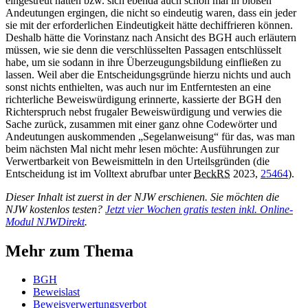
eingestreut hatten bzw. sich ebenda auch schon mal in bloßen
Andeutungen ergingen, die nicht so eindeutig waren, dass ein jeder
sie mit der erforderlichen Eindeutigkeit hätte dechiffrieren können.
Deshalb hätte die Vorinstanz nach Ansicht des
BGH
auch erläutern
müssen, wie sie denn die verschlüsselten Passagen entschlüsselt
habe, um sie sodann in ihre Überzeugungsbildung einfließen zu
lassen. Weil aber die Entscheidungsgründe hierzu nichts und auch
sonst nichts enthielten, was auch nur im Entferntesten an eine
richterliche Beweiswürdigung erinnerte, kassierte der
BGH
den
Richterspruch nebst frugaler Beweiswürdigung und verwies die
Sache zurück, zusammen mit einer ganz ohne Codewörter und
Andeutungen auskommenden „Segelanweisung“ für das, was man
beim nächsten Mal nicht mehr lesen möchte: Ausführungen zur
Verwertbarkeit von Beweismitteln in den Urteils­gründen (die
Entscheidung ist im Volltext abrufbar unter
BeckRS
2023,
25464
).
Dieser Inhalt ist zuerst in der NJW erschienen. Sie möchten die
NJW kostenlos testen?
Jetzt vier Wochen gratis testen inkl. Online-
Modul NJWDirekt
.
Mehr zum Thema
BGH
Beweislast
Beweisverwertungsverbot