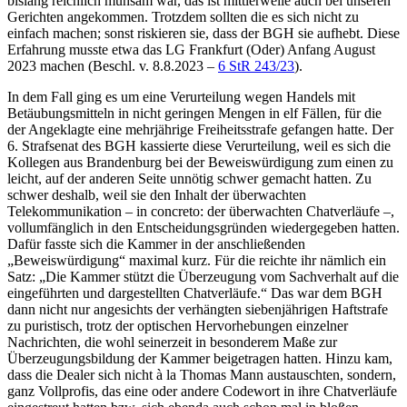
bislang reichlich mühsam war, das ist mittlerweile auch bei unseren
Gerichten angekommen. Trotzdem sollten die es sich nicht zu
einfach machen; sonst riskieren sie, dass der
BGH
sie aufhebt. Diese
Erfahrung musste etwa das
LG Frankfurt (Oder)
Anfang August
2023 machen
(Beschl. v. 8.8.2023 –
6 StR 243/23
).
In dem Fall ging es um eine Verurteilung wegen Handels mit
Betäubungsmitteln in nicht geringen Mengen in elf Fällen, für die
der Angeklagte eine mehrjährige Freiheitsstrafe gefangen hatte. Der
6. Strafsenat des
BGH
kassierte diese Verurteilung, weil es sich die
Kollegen aus Brandenburg bei der Beweiswürdigung zum einen zu
leicht, auf der anderen Seite unnötig schwer gemacht hatten. Zu
schwer deshalb, weil sie den Inhalt der überwachten
Telekommunikation – in concreto: der überwachten Chatverläufe –,
vollumfänglich in den Entscheidungsgründen wiedergegeben hatten.
Dafür fasste sich die Kammer in der anschließenden
„Beweiswürdigung“ maximal kurz. Für die reichte ihr nämlich ein
Satz: „Die Kammer stützt die Überzeugung vom Sachverhalt auf die
eingeführten und dargestellten Chatverläufe.“ Das war dem
BGH
dann nicht nur an­gesichts der verhängten siebenjährigen Haftstrafe
zu puristisch, trotz der optischen Hervorhebungen einzelner
Nachrichten, die wohl seinerzeit in besonderem Maße zur
Überzeugungsbildung der Kammer beigetragen hatten. Hinzu kam,
dass die Dealer sich nicht à la ­Thomas Mann austauschten, sondern,
ganz Vollprofis, das eine oder andere Codewort in ihre Chatverläufe