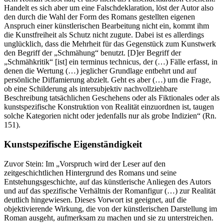
Handelt es sich aber um eine Falsch­deklaration, löst der Autor also
den durch die Wahl der Form des Romans gestellten eigenen
Anspruch einer künstlerischen Bearbeitung nicht ein, kommt ihm
die Kunstfreiheit als Schutz nicht zugute. Dabei ist es aller­dings
unglücklich, dass die Mehrheit für das Gegenstück zum Kunstwerk
den Begriff der „Schmähung“ benutzt. [D]er Begriff der
„Schmähkritik“ [ist] ein terminus technicus, der (…) Fälle erfasst, in
denen die Wertung (…) jeglicher Grundlage entbehrt und auf
persönliche Diffamierung abzielt. Geht es aber (…) um die Frage,
ob eine Schilderung als intersubjektiv nachvollziehbare
Beschreibung tatsächlichen Geschehens oder als Fiktionales oder als
kunstspezifische Konstruktion von Realität einzuordnen ist, taugen
solche Kategorien nicht oder jedenfalls nur als grobe Indizien“ (Rn.
151).
Kunstspezifische Eigenständigkeit
Zuvor Stein: Im „Vorspruch wird der Leser auf den
zeitgeschichtlichen Hintergrund des Romans und seine
Entstehungsgeschichte, auf das künstlerische Anliegen des Autors
und auf das spezifische Verhältnis der Romanfigur (…) zur Realität
deutlich hingewiesen. Dieses Vorwort ist geeignet, auf die
objektivierende Wirkung, die von der künstlerischen Darstellung im
Roman ausgeht, aufmerksam zu machen und sie zu unterstreichen.