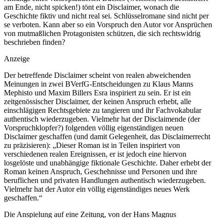
am Ende, nicht spicken!) tönt ein Disclaimer, wonach die
Geschichte fiktiv und nicht real sei. Schlüsselromane sind nicht per
se verboten. Kann aber so ein Vorspruch den Autor vor Ansprüchen
von mutmaßlichen Protagonisten schützen, die sich rechtswidrig
beschrieben finden?
Anzeige
Der betreffende Disclaimer scheint von realen abweichenden
Meinungen in zwei BVerfG-Entscheidungen zu Klaus Manns
Mephisto und Maxim Billers Esra inspiriert zu sein. Er ist ein
zeitgenössischer Disclaimer, der keinen Anspruch erhebt, alle
einschlägigen Rechtsgebiete zu tangieren und ihr Fachvokabular
authentisch wiederzugeben. Vielmehr hat der Disclaimende (der
Vorspruchklopfer?) folgenden völlig eigenständigen neuen
Disclaimer geschaffen (und damit Gelegenheit, das Disclaimerrecht
zu präzisieren): „Dieser Roman ist in Teilen inspiriert von
verschiedenen realen Ereignissen, er ist jedoch eine hiervon
losgelöste und unabhängige fiktionale Geschichte. Daher erhebt der
Roman keinen Anspruch, Geschehnisse und Personen und ihre
beruflichen und privaten Handlungen authentisch wiederzugeben.
Vielmehr hat der Autor ein völlig eigenständiges neues Werk
geschaffen.“
Die Anspielung auf eine Zeitung, von der Hans Magnus