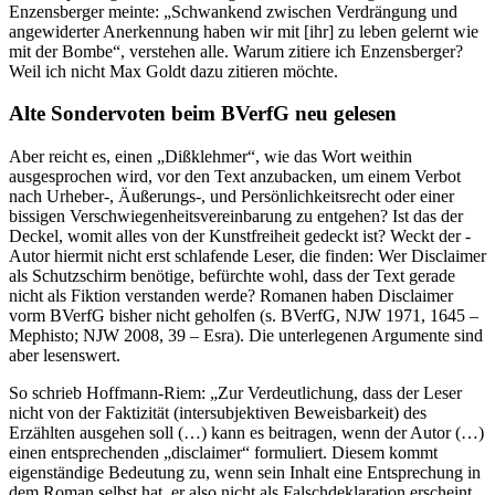
Enzensberger meinte: „Schwankend zwischen Verdrängung und
angewiderter Anerkennung haben wir mit [ihr] zu leben gelernt wie
mit der Bombe“, verstehen alle. Warum zitiere ich Enzensberger?
Weil ich nicht Max Goldt dazu zitieren möchte.
Alte Sondervoten beim BVerfG neu gelesen
Aber reicht es, einen „Dißklehmer“, wie das Wort weithin
ausgesprochen wird, vor den Text anzubacken, um einem Verbot
nach Urheber-, Äußerungs-, und Persönlichkeitsrecht oder einer
bissigen Verschwiegenheitsvereinbarung zu entgehen? Ist das der
Deckel, womit alles von der Kunstfreiheit gedeckt ist? Weckt der ­
Autor hiermit nicht erst schlafende Leser, die finden: Wer Disclaimer
als Schutzschirm benötige, befürchte wohl, dass der Text gerade
nicht als Fiktion verstanden werde? Romanen haben Disclaimer
vorm BVerfG bisher nicht geholfen (s. BVerfG, NJW 1971, 1645 –
Mephisto; NJW 2008, 39 – Esra). Die unterlegenen Argumente sind
aber lesenswert.
So schrieb Hoffmann-Riem: „Zur Verdeutlichung, dass der Leser
nicht von der Faktizität (intersubjektiven Beweisbarkeit) des
Erzählten ausgehen soll (…) kann es beitragen, wenn der Autor (…)
einen entsprechenden „disclaimer“ formuliert. Diesem kommt
eigenständige Bedeutung zu, wenn sein Inhalt eine Entsprechung in
dem Roman selbst hat, er also nicht als Falschdeklaration erscheint.