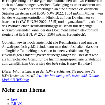
Rechtsprechung der Obergerichte dokumentiert und wo erforderlich
auch mit Anmerkungen versehen. Dabei ging es unter anderem um
die Fragen, welche Anforderungen an eine einfache elektronische
Signatur zu stellen sind (BSG NJW 2022, 1334 mAnm Müller), was
bei der Ausgangskontrolle im Hinblick auf den Dateinamen zu
beachten ist (BGH NJW 2022, 3715) und – ganz aktuell – , ob über
das Postfach einer Berufsausübungsgesellschaft nur derjenige
wirksam versenden kann, der das Dokument einfach elektronisch
signiert hat (BGH NJW 2025, 3504 mAnm Hettenbach).
Obgleich gewiss noch lange nicht alle Rechtsfragen rund um das
Anwaltspostfach geklärt sind, kann man doch festhalten, dass der
anfängliche Taumelflug desselben in einen verhältnismäßig
zuverlässigen Linienflugverkehr übergegangen ist. Dies darf wohl
als hinreichender Grund für die hiermit ausgesprochene Gratulation
zum zehnjährigen Geburtstag des beA sein: Happy Birthday!
Dieser Inhalt ist zuerst in der NJW erschienen. Sie möchten die
NJW kostenlos testen?
Jetzt vier Wochen gratis testen inkl. Online-
Modul NJWDirekt
.
Mehr zum Thema
beA
BRAK