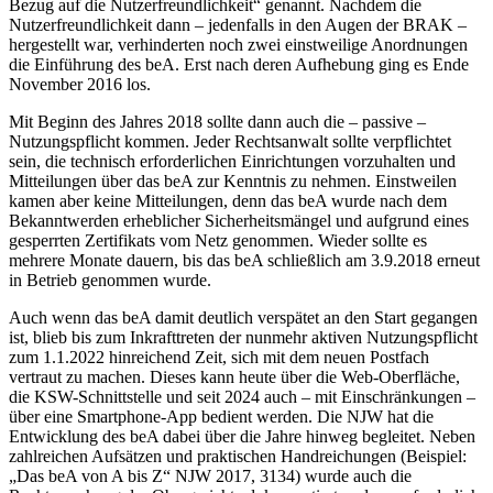
Bezug auf die Nutzerfreundlichkeit“ genannt. Nachdem die
Nutzerfreundlichkeit dann – jedenfalls in den Augen der BRAK –
hergestellt war, verhinderten noch zwei einstweilige Anordnungen
die Einführung des beA. Erst nach deren Aufhebung ging es Ende
November 2016 los.
Mit Beginn des Jahres 2018 sollte dann auch die – passive –
Nutzungspflicht kommen. Jeder Rechtsanwalt sollte verpflichtet
sein, die technisch erforderlichen Einrichtungen vorzuhalten und
Mitteilungen über das beA zur Kenntnis zu nehmen. Einstweilen
kamen aber keine Mitteilungen, denn das beA wurde nach dem
Bekanntwerden erheblicher Sicherheitsmängel und aufgrund eines
gesperrten Zertifikats vom Netz genommen. Wieder sollte es
mehrere Monate dauern, bis das beA schließlich am 3.9.​2018 erneut
in Betrieb genommen wurde.
Auch wenn das beA damit deutlich verspätet an den Start gegangen
ist, blieb bis zum Inkrafttreten der nunmehr aktiven Nutzungspflicht
zum 1.1.​2022 hinreichend Zeit, sich mit dem neuen Postfach
vertraut zu machen. Dieses kann heute über die Web-Oberfläche,
die KSW-Schnittstelle und seit 2024 auch – mit Einschränkungen –
über eine Smartphone-App bedient werden. Die NJW hat die
Entwicklung des beA dabei über die Jahre hinweg begleitet. Neben
zahlreichen Aufsätzen und praktischen Handreichungen (Beispiel:
„Das beA von A bis Z“ NJW 2017, 3134) wurde auch die