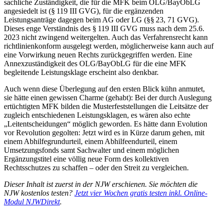
sachliche Zuständigkeit, die für die MFK beim OLG/BayObLG
angesiedelt ist (§ 119 III GVG), für die ergänzenden
Leistungsanträge dagegen beim AG oder LG (§§ 23, 71 GVG).
Dieses enge Verständnis des § 119 III GVG muss nach dem 25.6.​
2023 nicht zwingend weitergelten. Auch das Verfahrensrecht kann
richt­linienkonform ausgelegt werden, möglicherweise kann auch auf
eine Vorwirkung neuen Rechts zurückgegriffen werden. Eine
Annexzuständigkeit des OLG/BayObLG für die eine MFK
begleitende Leistungsklage erscheint also denkbar.
Auch wenn diese Überlegung auf den ersten Blick kühn anmutet,
sie hätte einen gewissen Charme (gehabt): Bei der durch Auslegung
ertüchtigten MFK bilden die Musterfeststellungen die Leitsätze der
zugleich entschiedenen Leistungsklagen, es wären also echte
„Leitentscheidungen“ möglich geworden. Es hätte dann Evolution
vor Revolution gegolten: Jetzt wird es in Kürze darum gehen, mit
einem Abhilfegrundurteil, einem Abhilfeendurteil, einem
Umsetzungsfonds samt Sachwalter und einem möglichen
Ergänzungstitel eine völlig neue Form des kollektiven
Rechtsschutzes zu schaffen – oder den Streit zu vergleichen.
Dieser Inhalt ist zuerst in der NJW erschienen. Sie möchten die
NJW kostenlos testen?
Jetzt vier Wochen gratis testen inkl. Online-
Modul NJWDirekt
.