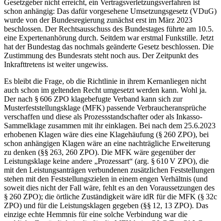
Gesetzgeber nicht erreicht, ein Vertragsverletzungsverfahren ist
schon anhängig: Das dafür vorgesehene Umsetzungsgesetz (VDuG)
wurde von der Bundesregierung zunächst erst im März 2023
beschlossen. Der Rechtsausschuss des Bundestages führte am 10.5.
eine Expertenanhörung durch. Seitdem war erstmal Funkstille. Jetzt
hat der Bundestag das nochmals geänderte Gesetz beschlossen. Die
Zustimmung des Bundesrats steht noch aus. Der Zeitpunkt des
Inkrafttretens ist weiter ungewiss.
Es bleibt die Frage, ob die Richtlinie in ihrem Kernanliegen nicht
auch schon im geltenden Recht umgesetzt werden kann. Wohl ja.
Der nach § 606 ZPO klagebefugte Verband kann sich zur
Musterfeststellungsklage (MFK) passende Verbraucheransprüche
verschaffen und diese als Prozessstandschafter oder als Inkasso-
Sammelklage zusammen mit ihr einklagen. Bei nach dem 25.6.​2023
erhobenen Klagen wäre dies eine Klagehäufung (§ 260 ZPO), bei
schon anhängigen Klagen wäre an eine nachträgliche Erweiterung
zu denken (§§ 263, 260 ZPO). Die MFK wäre gegenüber der
Leistungsklage keine andere „Prozessart“ (arg. § 610 V ZPO), die
mit den Leistungsanträgen verbundenen zusätzlichen Feststellungen
stehen mit den Feststellungszielen in einem ­engen Verhältnis (und
soweit dies nicht der Fall wäre, fehlt es an den Voraussetzungen des
§ 260 ZPO); die örtliche Zuständigkeit wäre idR für die MFK (§ 32c
ZPO) und für die Leistungsklagen gegeben (§§ 12, 13 ZPO). Das
einzige echte Hemmnis für eine solche Verbindung war die