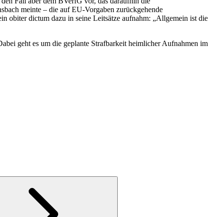
e den Fall aber dem BVerfG vor, das daraufhin die
Ansbach meinte – die auf EU-Vorgaben zurückgehende
n obiter dictum dazu in seine Leitsätze aufnahm: „Allgemein ist die
abei geht es um die geplante Strafbarkeit heimlicher Aufnahmen im