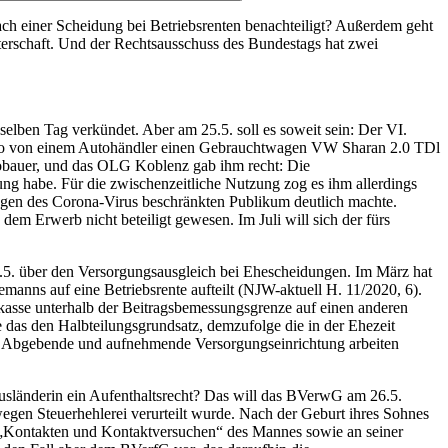
h einer Scheidung bei Betriebsrenten benachteiligt? Außerdem geht
erschaft. Und der Rechtsausschuss des Bundestags hat zwei
ben Tag verkündet. Aber am 25.5. soll es soweit sein: Der VI.
 Euro von einem Autohändler einen Gebrauchtwagen VW Sharan 2.0 TDl
obauer, und das OLG Koblenz gab ihm recht: Die
ung habe. Für die zwischenzeitliche Nutzung zog es ihm allerdings
wegen des Corona-Virus beschränkten Publikum deutlich machte.
em Erwerb nicht beteiligt gewesen. Im Juli will sich der fürs
.5. über den Versorgungsausgleich bei Ehescheidungen. Im März hat
manns auf eine Betriebsrente aufteilt (NJW-aktuell H. 11/2020, 6).
kasse unterhalb der Beitragsbemessungsgrenze auf einen anderen
 das den Halbteilungsgrundsatz, demzufolge die in der Ehezeit
: Abgebende und aufnehmende Versorgungseinrichtung arbeiten
Ausländerin ein Aufenthaltsrecht? Das will das BVerwG am 26.5.
 wegen Steuerhehlerei verurteilt wurde. Nach der Geburt ihres Sohnes
 „Kontakten und Kontaktversuchen“ des Mannes sowie an seiner