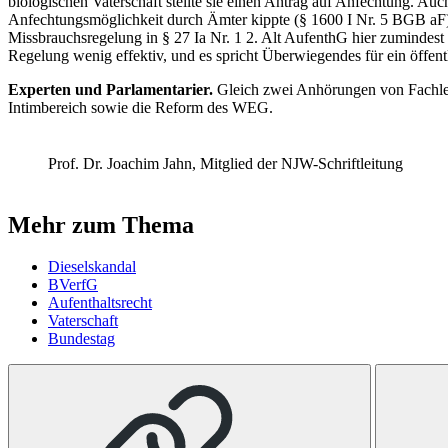
biologischen Vaterschaft stellte sie einen Antrag auf Anfechtung. Auc
Anfechtungsmöglichkeit durch Ämter kippte (§ 1600 I Nr. 5 BGB aF
Missbrauchsregelung in § 27 Ia Nr. 1 2. Alt AufenthG hier zumindest 
Regelung wenig effektiv, und es spricht Überwiegendes für ein öffen
Experten und Parlamentarier.
Gleich zwei Anhörungen von Fachleut
Intimbereich sowie die Reform des WEG.
Prof. Dr. Joachim Jahn, Mitglied der NJW-Schriftleitung
Mehr zum Thema
Dieselskandal
BVerfG
Aufenthaltsrecht
Vaterschaft
Bundestag