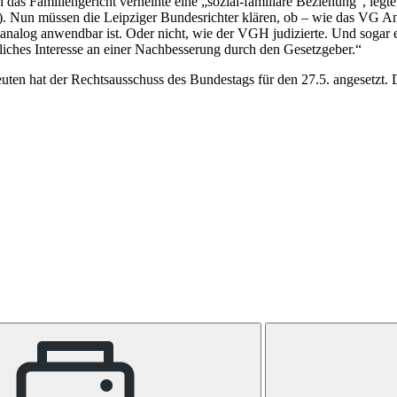
h das Familiengericht verneinte eine „sozial-familiäre Beziehung“, legt
). Nun müssen die Leipziger Bundesrichter klären, ob – wie das VG 
analog anwendbar ist. Oder nicht, wie der VGH judizierte. Und sogar ei
tliches Interesse an einer Nachbesserung durch den Gesetzgeber.“
en hat der Rechtsausschuss des Bundestags für den 27.5. angesetzt. D