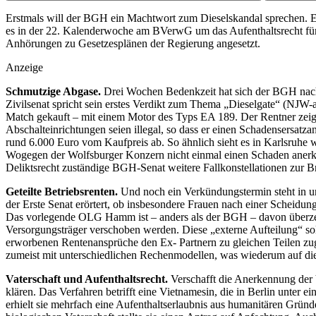
Erstmals will der BGH ein Machtwort zum Dieselskandal sprechen. E
es in der 22. Kalenderwoche am BVerwG um das Aufenthaltsrecht für
Anhörungen zu Gesetzesplänen der Regierung angesetzt.
Anzeige
Schmutzige Abgase.
Drei Wochen Bedenkzeit hat sich der BGH nach 
Zivilsenat spricht sein erstes Verdikt zum Thema „Dieselgate“ (NJ
Match gekauft – mit einem Motor des Typs EA 189. Der Rentner zeig
Abschalteinrichtungen seien illegal, so dass er einen Schadensersat
rund 6.000 Euro vom Kaufpreis ab. So ähnlich sieht es in Karlsruhe 
Wogegen der Wolfsburger Konzern nicht einmal einen Schaden anerkennt
Deliktsrecht zuständige BGH-Senat weitere Fallkonstellationen zur B
Geteilte Betriebsrenten.
Und noch ein Verkündungstermin steht in un
der Erste Senat erörtert, ob insbesondere Frauen nach einer Scheidun
Das vorlegende OLG Hamm ist – anders als der BGH – davon überzeug
Versorgungsträger verschoben werden. Diese „externe Aufteilung“ sol
erworbenen Rentenansprüche den Ex- Partnern zu gleichen Teilen z
zumeist mit unterschiedlichen Rechenmodellen, was wiederum auf die
Vaterschaft und Aufenthaltsrecht.
Verschafft die Anerkennung der 
klären. Das Verfahren betrifft eine Vietnamesin, die in Berlin unter
erhielt sie mehrfach eine Aufenthaltserlaubnis aus humanitären Gr