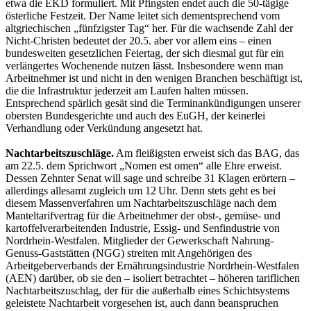
etwa die EKD formuliert. Mit Pfingsten endet auch die 50-tägige
österliche Festzeit. Der Name leitet sich dementsprechend vom
altgriechischen „fünfzigster Tag“ her. Für die wachsende Zahl der
Nicht-Christen bedeutet der 20.5. aber vor allem eins – einen
bundesweiten gesetzlichen Feiertag, der sich diesmal gut für ein
verlängertes Wochenende nutzen lässt. Insbesondere wenn man
Arbeitnehmer ist und nicht in den ­wenigen Branchen beschäftigt ist,
die die Infrastruktur jederzeit am Laufen halten müssen.
Entsprechend spärlich gesät sind die Terminankündigungen unserer
obersten Bundesgerichte und auch des EuGH, der keinerlei
Verhandlung oder Verkündung angesetzt hat.
Nachtarbeitszuschläge.
Am fleißigsten erweist sich das BAG, das
am 22.5. dem Sprichwort „Nomen est omen“ alle Ehre erweist.
Dessen Zehnter Senat will sage und schreibe 31 Klagen erörtern –
allerdings allesamt zugleich um 12 Uhr. Denn stets geht es bei
diesem Massenverfahren um Nachtarbeitszuschläge nach dem
Manteltarifvertrag für die Arbeitnehmer der obst-, gemüse- und
kartoffelverarbeitenden Industrie, Essig- und Senfindustrie von
Nordrhein-Westfalen. Mitglieder der Gewerkschaft Nahrung-
Genuss-Gaststätten (NGG) streiten mit Angehörigen des
Arbeitgeberverbands der Ernährungsindustrie Nordrhein-Westfalen
(AEN) darüber, ob sie den – isoliert betrachtet – höheren tariflichen
Nachtarbeitszuschlag, der für die außerhalb eines Schichtsystems
geleistete Nachtarbeit vorgesehen ist, auch dann beanspruchen