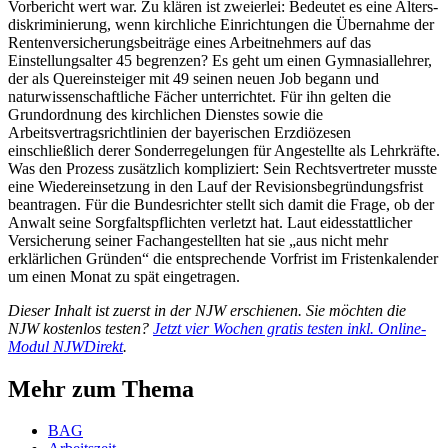
Vorbericht wert war. Zu klären ist zweierlei: Bedeutet es eine Alters­
diskriminierung, wenn kirchliche Einrichtungen die Übernahme der
Rentenversicherungsbeiträge eines ­Arbeitnehmers auf das
Einstellungsalter 45 begrenzen? Es geht um einen Gymnasiallehrer,
der als Querein­steiger mit 49 seinen neuen Job begann und
naturwissenschaftliche Fächer unterrichtet. Für ihn gelten die
Grundordnung des kirchlichen Dienstes sowie die
Arbeitsvertragsrichtlinien der bayerischen Erzdiözesen
einschließlich derer Sonderregelungen für Angestellte als Lehrkräfte.
Was den Prozess zusätzlich kompliziert: Sein Rechtsvertreter musste
eine Wiedereinsetzung in den Lauf der Revisionsbegründungsfrist
beantragen. Für die Bundesrichter stellt sich damit die Frage, ob der
Anwalt seine Sorgfaltspflichten verletzt hat. Laut eides­stattlicher
Versicherung seiner Fachangestellten hat sie „aus nicht mehr
erklärlichen Gründen“ die entsprechende Vorfrist im Fristenkalender
um einen Monat zu spät eingetragen.
Dieser Inhalt ist zuerst in der NJW erschienen. Sie möchten die
NJW kostenlos testen?
Jetzt vier Wochen gratis testen inkl. Online-
Modul NJWDirekt
.
Mehr zum Thema
BAG