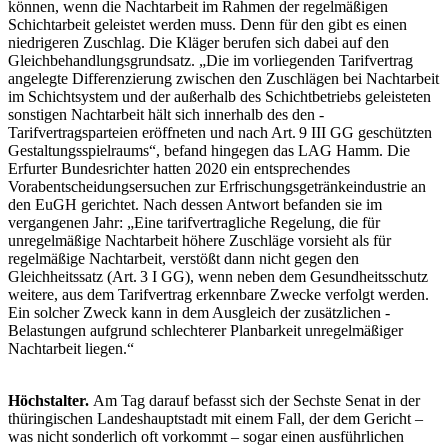
können, wenn die Nachtarbeit im Rahmen der regelmäßigen
Schichtarbeit geleistet werden muss. Denn für den gibt es ­einen
niedrigeren Zuschlag. Die Kläger berufen sich dabei auf den
Gleichbehandlungsgrundsatz. „Die im vorliegenden Tarifvertrag
angelegte Differenzierung zwischen den Zuschlägen bei Nachtarbeit
im Schichtsystem und der außerhalb des Schichtbetriebs geleiste­ten
sonstigen Nachtarbeit hält sich innerhalb des den ­
Tarifvertragsparteien eröffneten und nach Art. 9 III GG geschützten
Gestaltungsspielraums“, befand hingegen das LAG Hamm. Die
Erfurter Bundesrichter hatten 2020 ein entsprechendes
Vorabentscheidungsersuchen zur Erfrischungsgetränkeindustrie an
den EuGH gerichtet. Nach dessen Antwort befanden sie im
vergangenen Jahr: „Eine tarifvertragliche Regelung, die für
unregelmäßige Nachtarbeit höhere Zuschläge vor­sieht als für
regelmäßige Nachtarbeit, verstößt dann nicht gegen den
Gleichheitssatz (Art. 3 I GG), wenn ­neben dem Gesundheitsschutz
weitere, aus dem Tarifvertrag erkennbare Zwecke verfolgt werden.
Ein solcher Zweck kann in dem Ausgleich der zusätzlichen ­
Belastungen aufgrund schlechterer Planbarkeit unregelmäßiger
Nachtarbeit liegen.“
Höchstalter.
Am Tag darauf befasst sich der Sechste Senat in der
thüringischen Landeshauptstadt mit einem Fall, der dem Gericht –
was nicht sonderlich oft vorkommt – sogar einen ausführlichen