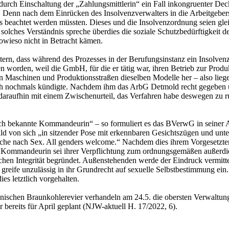
l durch Einschaltung der „Zahlungsmittlerin“ ein Fall inkongruenter D
 Denn nach dem Einrücken des Insolvenzverwalters in die ­Arbeitgebers
tzes beachtet werden müssten. Dieses und die Insolvenzordnung seien g
ches Verständnis spreche überdies die soziale Schutzbedürftigkeit der
sowieso nicht in Betracht kämen.
tern, dass während des Prozesses in der Berufungsinstanz ein Insolve
n worden, weil die GmbH, für die er tätig war, ihren Betrieb zur Produk
Maschinen und Produktionsstraßen dieselben Modelle her – also liege 
ch nochmals kündigte. Nachdem ihm das ArbG Detmold recht gegeben un
daraufhin mit einem Zwischenurteil, das Verfahren habe deswegen zu r
ch bekannte Kommandeurin“ – so formuliert es das BVerwG in seiner An
lbild von sich „in sitzender Pose mit erkenn­baren Gesichtszügen und u
Suche nach Sex. All genders welcome.“ Nachdem dies ihrem Vorgesetzte
e Kommandeurin sei ihrer Verpflichtung zum ordnungsgemäßen außerdie
schen Integrität begründet. Außenstehenden werde der Eindruck vermittel
greife unzulässig in ihr Grundrecht auf sexuelle Selbstbestimmung ein
es letztlich vorgehalten.
ischen Braunkohlerevier verhandeln am 24.5. die obersten Verwaltungs
bereits für April geplant (NJW-aktuell H. 17/2022, 6).