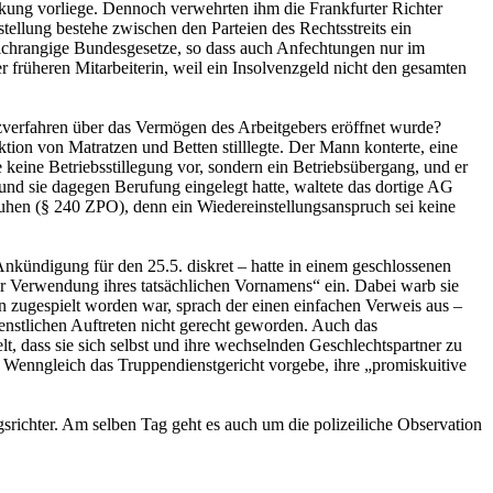
eckung vorliege. Dennoch verwehrten ihm die Frankfurter Richter
tellung bestehe zwischen den Parteien des Rechtsstreits ein
leichrangige Bundesgesetze, so dass auch Anfechtungen nur im
 früheren Mitarbeiterin, weil ein Insolvenzgeld nicht den gesamten
nzverfahren über das Vermögen des Arbeitgebers eröffnet wurde?
tion von Matratzen und ­Betten stilllegte. Der Mann konterte, eine
keine Betriebsstillegung vor, sondern ein Betriebsübergang, und er
d sie dagegen Berufung eingelegt hatte, waltete das dortige AG
uhen (§ 240 ZPO), denn ein Wiedereinstellungsanspruch sei keine
kündigung für den 25.5. diskret – hatte in einem geschlossenen
nter Verwendung ihres tatsächlichen Vornamens“ ein. Dabei warb sie
n zugespielt worden war, sprach der einen einfachen Verweis aus –
nstlichen Auftreten nicht gerecht geworden. Auch das
t, dass sie sich selbst und ihre wechselnden Geschlechtspartner zu
. Wenngleich das Truppendienstgericht vorgebe, ihre „promiskuitive
richter. Am selben Tag geht es auch um die polizeiliche Observation