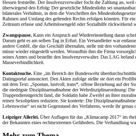
Hessen feststellte. Der Insolvenzverwalter focht die Zahlung an, wei
überwiegend den Erfolg: Der gesetzliche Mindestlohn sei unantastbar.
bilaterales Verhältnis, in dem die Vorschriften des Mindestlohngese
Rahmen und Umfang des geltenden Rechts erfolgen könnten. Für ein sol
Zeitraum erfasse und Arbeitslosengeld oder Sozialhilfe rückwirkend 
Zwangspause.
Kann ein Anspruch auf Wiedereinstellung daran schei
Darum geht es am selben Tag in Erfurt. Ein Versandleiter war entlasse
andere GmbH, die das Geschäft übernahm, stelle mit den vorhandenen 
müsse wieder eingestellt werden. Woraufhin ihm die Firma vorsorgli
seines Amtes und bestellte den Insolvenzverwalter. Das LAG befand 
Masseverbindlichkeit.
Kontaktsuche.
Eine „im Bereich der Bundeswehr überdurchschnittli
Datingportal annonciert. Den Akten zufolge stellte sie dort ein Profi
mit dem Text: „Spontan, lustvoll, trans*, offene Beziehung auf der 
die niedrigste Disziplinarmaßnahme der Wehrdisziplinarordnung: Di
Truppendienstgericht fand, die Soldatin habe Zweifel an ihrer morali
reinen Sexobjekten reduziere. Sie konterte: Die Disziplinarmaßnahme 
Lebensweise“ sei nicht Gegenstand des Verfahrens, werde ihr genau di
Leipziger Allerlei.
Über Auflagen für das „Klimacamp 2017“ im rhein
der Bekannten eines rechtsextremen Gefährders. Die Verhandlung war 
Mehr zum Thema