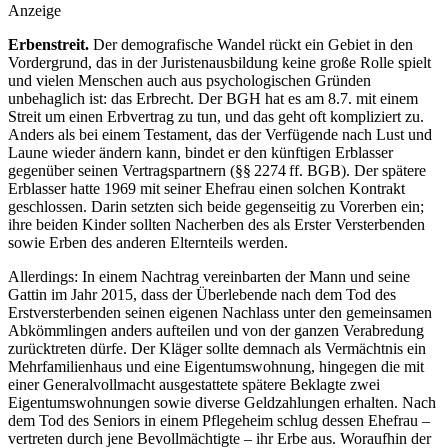
Anzeige
Erbenstreit.
Der demografische Wandel rückt ein Gebiet in den
Vordergrund, das in der Juristenausbildung keine große Rolle spielt
und vielen Menschen auch aus psychologischen Gründen
unbehaglich ist: das Erbrecht. Der BGH hat es am 8.7. mit einem
Streit um einen Erbvertrag zu tun, und das geht oft kompliziert zu.
Anders als bei einem Testament, das der Verfügende nach Lust und
Laune wieder ändern kann, bindet er den künftigen Erblasser
gegenüber seinen Vertragspartnern (§§ 2274 ff. BGB). Der spätere
Erblasser hatte 1969 mit seiner Ehefrau einen solchen Kontrakt
geschlossen. Darin setzten sich beide gegenseitig zu Vorerben ein;
ihre beiden Kinder sollten Nacherben des als Erster Versterbenden
sowie Erben des anderen Elternteils werden.
Allerdings: In einem Nachtrag vereinbarten der Mann und seine
Gattin im Jahr 2015, dass der Überlebende nach dem Tod des
Erstversterbenden seinen eigenen Nachlass unter den gemeinsamen
Abkömmlingen anders aufteilen und von der ganzen Verabredung
zurücktreten dürfe. Der Kläger sollte demnach als Vermächtnis ein
Mehrfamilienhaus und eine Eigentumswohnung, hingegen die mit
einer Generalvollmacht ausgestattete spätere Beklagte zwei
Eigentumswohnungen sowie diverse Geldzahlungen erhalten. Nach
dem Tod des Seniors in einem Pflegeheim schlug dessen Ehefrau –
vertreten durch jene Bevollmächtigte – ihr Erbe aus. Woraufhin der