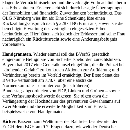
klagende Vermächtnisnehmer und die verklagte Vollmachtinhaberin
das Erbe antraten. Ersterer sieht sich durch besagte Übertragungen
der Immobilien und finanzielle Zuwendungen beeinträchtigt. Das
OLG Nürnberg wies ihn ab: Eine Schenkung löse einen
Rückzahlungsanspruch nach § 2287 I BGB nur aus, soweit sie die
berechtigte Erwartung des vertraglich eingesetzten Erben
beeinträchtige. Hier hätten sich jedoch der Erblasser und seine Frau
nachträglich ein Rücktrittsrecht sowie eine Änderungsbefugnis
vorbehalten.
Handgranaten.
Wieder einmal soll das BVerfG gesetzlich
eingeräumte Befugnisse von Sicherheitsbehörden zurechtstutzen.
Bayern hat 2017 eine Generalklausel eingeführt, die die Polizei bei
„drohender Gefahr“ zu konkreten Aktionen zur Aufklärung und
Verhinderung bereits im Vorfeld ermächtigt. Der Erste Senat des
BVerfG verhandelt am 7./8.7. über eine abstrakte
Normenkontrolle – darunter von (teils früheren)
Bundestagsabgeordneten von FDP, Linken und Grünen – sowie
eine Verfassungsbeschwerde dagegen. Sie rügen etwa die
Verlängerung der Höchstdauer des präventiven Gewahrsams auf
zwei Monate und die erweiterte Möglichkeit zum Einsatz
beispielsweise von Handgranaten.
Kicker.
Passend zum Weltturnier der Balltreter beantwortet der
EuGH dem BGH am 9.7. Fragen dazu, wieweit der Deutsche