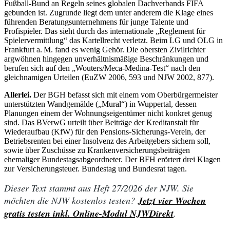
Fußball-Bund an Regeln seines ­globalen Dachverbands FIFA
gebunden ist. Zugrunde liegt dem unter anderem die Klage eines
führenden Beratungsunternehmens für junge Talente und
Profispieler. Das sieht durch das internationale „Reglement für
Spielervermittlung“ das Kartellrecht verletzt. Beim LG und OLG in
Frankfurt a. M. fand es wenig Gehör. Die obersten Zivilrichter
argwöhnen hingegen unverhältnismäßige Beschränkungen und
berufen sich auf den „Wouters/Meca-Medina-Test“ nach den
gleichnamigen Urteilen (EuZW 2006, 593 und NJW 2002, 877).
Allerlei.
Der BGH befasst sich mit einem vom Oberbürgermeister
unterstützten Wandgemälde („Mural“) in Wuppertal, dessen
Planungen einem der Wohnungseigentümer nicht konkret genug
sind. Das BVerwG urteilt über Beiträge der Kreditanstalt für
Wiederaufbau (KfW) für den Pensions-Sicherungs-Verein, der
Betriebsrenten bei einer Insolvenz des Arbeitgebers sichern soll,
sowie über Zuschüsse zu Krankenversicherungsbeiträgen
ehemaliger Bundestagsabgeordneter. Der BFH erörtert drei Klagen
zur Versicherungsteuer. Bundestag und Bundesrat tagen.
Dieser Text stammt aus Heft 27/2026 der NJW. Sie
möchten die NJW kostenlos testen?
Jetzt vier Wochen
gratis testen inkl. Online-Modul NJWDirekt
.