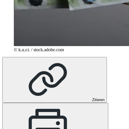
© k.u.r.t. / stock.adobe.com
Zitieren