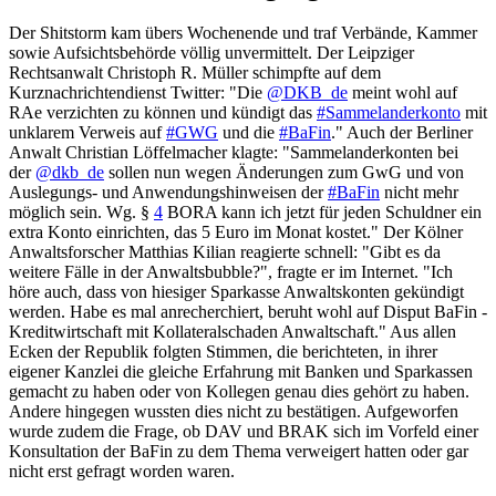
Der Shitstorm kam übers Wochenende und traf Verbände, Kammer
sowie Aufsichtsbehörde völlig unvermittelt. Der Leipziger
Rechtsanwalt Christoph R. Müller schimpfte auf dem
Kurznachrichtendienst Twitter: "Die
@DKB_de
meint wohl auf
RAe verzichten zu können und kündigt das
#Sammelanderkonto
mit
unklarem Verweis auf
#GWG
und die
#BaFin
." Auch der Berliner
Anwalt Christian Löffelmacher klagte: "Sammelanderkonten bei
der
@dkb_de
sollen nun wegen Änderungen zum GwG und von
Auslegungs- und Anwendungshinweisen der
#BaFin
nicht mehr
möglich sein. Wg.
§
4
BORA
kann ich jetzt für jeden Schuldner ein
extra Konto einrichten, das 5 Euro im Monat kostet." Der Kölner
Anwaltsforscher Matthias Kilian reagierte schnell: "Gibt es da
weitere Fälle in der Anwaltsbubble?", fragte er im Internet. "Ich
höre auch, dass von hiesiger Sparkasse Anwaltskonten gekündigt
werden. Habe es mal anrecherchiert, beruht wohl auf Disput
BaFin
-
Kreditwirtschaft mit Kollateralschaden Anwaltschaft." Aus allen
Ecken der Republik folgten Stimmen, die berichteten, in ihrer
eigener Kanzlei die gleiche Erfahrung mit Banken und Sparkassen
gemacht zu haben oder von Kollegen genau dies gehört zu haben.
Andere hingegen wussten dies nicht zu bestätigen. Aufgeworfen
wurde zudem die Frage, ob DAV und BRAK sich im Vorfeld einer
Konsultation der
BaFin
zu dem Thema verweigert hatten oder gar
nicht erst gefragt worden waren.