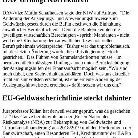
DAV-Vize Martin Schafhausen sagte der NJW auf Anfrage: "Die
Änderung der Auslegungs- und Anwendungshinweise zum
Geldwäschegesetz durch die
BaFin
erschwert die Einhaltung
anwaltlicher Berufspflichten." Denn die Banken kennten die
jeweiligen wirtschaftlich Berechtigten - sprich: Mandanten - nicht,
weil eine Offenbarung dem anwaltlichen bzw. notariellen
Berufsgeheimnis widerspräche: "Bisher war das unproblematisch,
mit der letzten Änderung wurde diese Privilegierung jedoch
gestrichen." Das Führen von Sammelanderkonten müsse - im
berufsrechtlich zulässigen Umfang - auch unter Berücksichtigung
der Auslegungshilfen der Finanzaufsicht möglich sein. "Wir sind
noch dabei, den Sachverhalt aufzuklären. Doch was aus aktueller
Sicht am sinnvollsten erscheint, ist eine erneute Änderung der
Auslegungshinweise zu erreichen - dafür setzen wir uns ein."
EU-Geldwäscherichtlinie steckt dahinter
Juraprofessor Kilian hat derweil weiter geprüft, was da geschehen
ist. "Das Ganze beruht wohl auf der ,Ersten Nationalen
Risikoanalyse (NRA) zur Bekämpfung von Geldwäsche und
Terrorismusfinanzierung' aus 2018/2019 und den Forderungen der
Bankwirtschaft, einen Besonderen Teil ,Kreditinstitute' der BAFin-