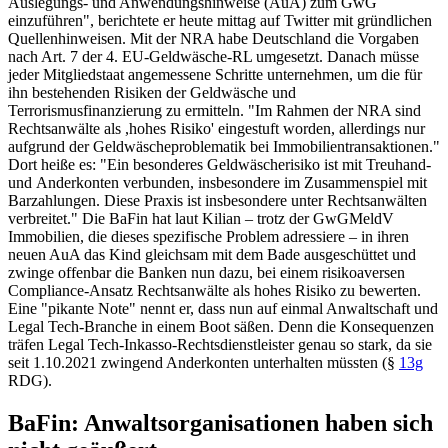
Auslegungs- und Anwendungshinweise (AuA) zum GwG
einzuführen", berichtete er heute mittag auf Twitter mit gründlichen
Quellenhinweisen. Mit der NRA habe Deutschland die Vorgaben
nach Art. 7 der 4. EU-Geldwäsche-RL umgesetzt. Danach müsse
jeder Mitgliedstaat angemessene Schritte unternehmen, um die für
ihn bestehenden Risiken der Geldwäsche und
Terrorismusfinanzierung zu ermitteln. "Im Rahmen der NRA sind
Rechtsanwälte als ,hohes Risiko' eingestuft worden, allerdings nur
aufgrund der Geldwäscheproblematik bei Immobilientransaktionen."
Dort heiße es: "Ein besonderes Geldwäscherisiko ist mit Treuhand-
und Anderkonten verbunden, insbesondere im Zusammenspiel mit
Barzahlungen. Diese Praxis ist insbesondere unter Rechtsanwälten
verbreitet." Die
BaFin
hat laut Kilian – trotz der GwGMeldV
Immobilien, die dieses spezifische Problem adressiere – in ihren
neuen AuA das Kind gleichsam mit dem Bade ausgeschüttet und
zwinge offenbar die Banken nun dazu, bei einem risikoaversen
Compliance-Ansatz Rechtsanwälte als hohes Risiko zu bewerten.
Eine "pikante Note" nennt er, dass nun auf einmal Anwaltschaft und
Legal Tech-Branche in einem Boot säßen. Denn die Konsequenzen
träfen Legal Tech-Inkasso-Rechtsdienstleister genau so stark, da sie
seit 1.10.2021 zwingend Anderkonten unterhalten müssten (
§
13g
RDG
).
BaFin
: Anwaltsorganisationen haben sich