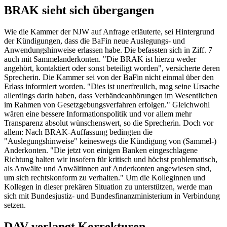
BRAK sieht sich übergangen
Wie die Kammer der NJW auf Anfrage erläuterte, sei Hintergrund
der Kündigungen, dass die
BaFin
neue Auslegungs- und
Anwendungshinweise erlassen habe. Die befassten sich in Ziff. 7
auch mit Sammelanderkonten. "Die BRAK ist hierzu weder
angehört, kontaktiert oder sonst beteiligt worden", versicherte deren
Sprecherin. Die Kammer sei von der
BaFin
nicht einmal über den
Erlass informiert worden. "Dies ist unerfreulich, mag seine Ursache
allerdings darin haben, dass Verbändeanhörungen im Wesentlichen
im Rahmen von Gesetzgebungsverfahren erfolgen." Gleichwohl
wären eine bessere Informationspolitik und vor allem mehr
Transparenz absolut wünschenswert, so die Sprecherin. Doch vor
allem: Nach BRAK-Auffassung bedingten die
"Auslegungshinweise" keineswegs die Kündigung von (Sammel-)
Anderkonten. "Die jetzt von einigen Banken eingeschlagene
Richtung halten wir insofern für kritisch und höchst problematisch,
als Anwälte und Anwältinnen auf Anderkonten angewiesen sind,
um sich rechtskonform zu verhalten." Um die Kolleginnen und
Kollegen in dieser prekären Situation zu unterstützen, werde man
sich mit Bundesjustiz- und
Bundesfinanzministerium
in Verbindung
setzen.
DAV verlangt Korrekturen