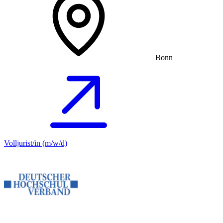
Bonn
Volljurist/in (m/w/d)