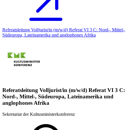
Referatsleitung Volljurist/in (m/w/d) Referat VI 3 C: Nord-, Mittel-,
Südeuropa, Lateinamerika und anglophones Afrika
Referatsleitung Volljurist/in (m/w/d) Referat VI 3 C:
Nord-, Mittel-, Südeuropa, Lateinamerika und
anglophones Afrika
Sekretariat der Kultusministerkonferenz