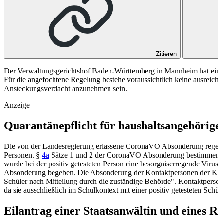
Zitieren
Der Verwaltungsgerichtshof Baden-Württemberg in Mannheim hat einem 
Für die angefochtene Regelung bestehe voraussichtlich keine ausreic
Ansteckungsverdacht anzunehmen sein.
Anzeige
Quarantänepflicht für haushaltsangehörig
Die von der Landesregierung erlassene CoronaVO Absonderung regelt
Personen. §
4a
Sätze 1 und 2 der CoronaVO Absonderung bestimmen: "
wurde bei der positiv getesteten Person eine besorgniserregende Viru
Absonderung begeben. Die Absonderung der Kontaktpersonen der Kont
Schüler nach Mitteilung durch die zuständige Behörde". Kontaktperso
da sie ausschließlich im Schulkontext mit einer positiv getesteten Sch
Eilantrag einer Staatsanwältin und eines 