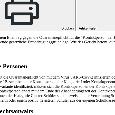
Drucken
Artikel teilen
Eilantrag gegen die Quarantänepflicht für die "Kontaktperson der Kon
hende gesetzliche Ermächtigungsgrundlage. Wie das Gericht betont, dürf
e Personen
 die Quarantänepflicht von mit dem Virus SARS-CoV-2 infizierten od
Besteht bei einer Kontaktperson der Kategorie I oder Kontaktperson 
svariante identifiziert, müssen sich die Kontaktpersonen der Kontaktpe
aktperson endet mit dem Ende der Absonderungszeit der Kontaktperso
nen der Kategorie Cluster-Schüler sind ausweislich der Verordnung Sch
ülerin oder einem positiv getesteten Schüler aus der eigenen Schulklass
Rechtsanwalts