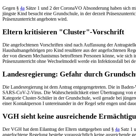
Gegen
§
4a
Sätze 1 und 2 der CoronaVO Absonderung
haben sich mit
jüngste Kind besucht eine Grundschule, in der derzeit Präsenzunterr
Präsenzunterricht angeboten wird.
Eltern kritisieren "Cluster"-Vorschrift
Die angefochtenen Vorschriften sind nach Auffassung der Antragstel
Haushaltsangehörigen pro Kind resultiere aus der angefochtenen Rege
der von diesem Mechanismus betroffenen Personen könne, wie sich in
Präsenzunterricht ohne Wechselmodell werde ein Infektionsfall bei d
Landesregierung: Gefahr durch Grundsch
Die Landesregierung ist dem Antrag entgegengetreten. Die in Baden-Wü
SARS-CoV-2-Virus. Die Wahrscheinlichkeit einer Übertragung von einer
Kategorie Cluster-Schüler in der Grundschule, weil gerade bei jüng
einer Kontaktperson I untereinander in der Regel sehr engen und daue
VGH sieht keine ausreichende Ermächtig
Der VGH hat dem Eilantrag der Eltern stattgegeben und
§
4a
Satz 1 
angefochtene Regelung bestehe voraussichtlich keine ausreichende g