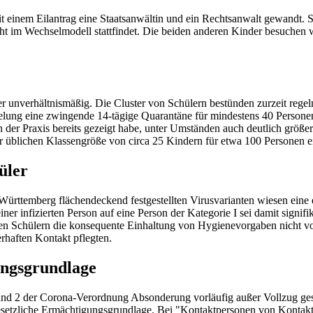
 einem Eilantrag eine Staatsanwältin und ein Rechtsanwalt gewandt. Sie
icht im Wechselmodell stattfindet. Die beiden anderen Kinder besuchen
ler unverhältnismäßig. Die Cluster von Schülern bestünden zurzeit re
lung eine zwingende 14-tägige Quarantäne für mindestens 40 Personen z
 der Praxis bereits gezeigt habe, unter Umständen auch deutlich größe
er üblichen Klassengröße von circa 25 Kindern für etwa 100 Personen 
üler
rttemberg flächendeckend festgestellten Virusvarianten wiesen eine er
 infizierten Person auf eine Person der Kategorie I sei damit signifi
eren Schülern die konsequente Einhaltung von Hygienevorgaben nicht v
rhaften Kontakt pflegten.
ungsgrundlage
und 2 der Corona-Verordnung Absonderung
vorläufig außer Vollzug ges
esetzliche Ermächtigungsgrundlage. Bei "Kontaktpersonen von Kontakt