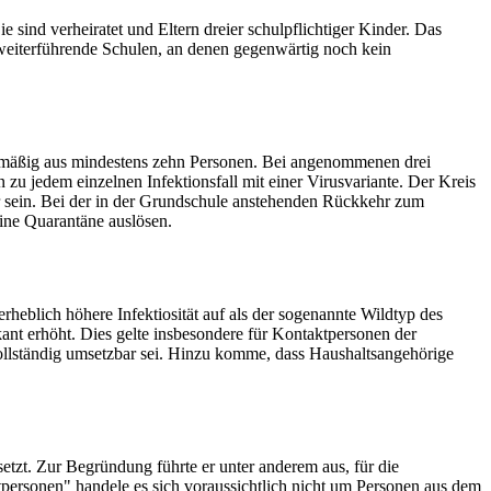
 sind verheiratet und Eltern dreier schulpflichtiger Kinder. Das
 weiterführende Schulen, an denen gegenwärtig noch kein
gelmäßig aus mindestens zehn Personen. Bei angenommenen drei
u jedem einzelnen Infektionsfall mit einer Virusvariante. Der Kreis
r sein. Bei der in der Grundschule anstehenden Rückkehr zum
eine Quarantäne auslösen.
heblich höhere Infektiosität auf als der sogenannte Wildtyp des
kant erhöht. Dies gelte insbesondere für Kontaktpersonen der
ollständig umsetzbar sei. Hinzu komme, dass Haushaltsangehörige
etzt. Zur Begründung führte er unter anderem aus, für die
personen" handele es sich voraussichtlich nicht um Personen aus dem