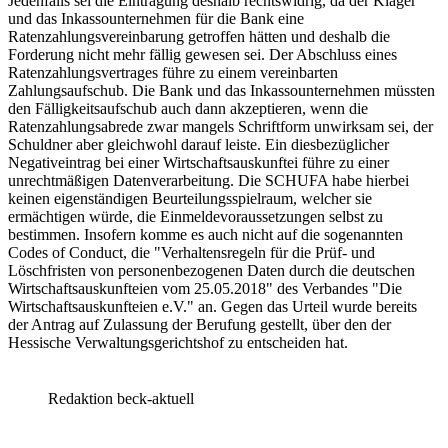
Jedenfalls sei die Eintragung deshalb rechtswidrig, da der Kläger
und das Inkassounternehmen für die Bank eine
Ratenzahlungsvereinbarung getroffen hätten und deshalb die
Forderung nicht mehr fällig gewesen sei. Der Abschluss eines
Ratenzahlungsvertrages führe zu einem vereinbarten
Zahlungsaufschub. Die Bank und das Inkassounternehmen müssten
den Fälligkeitsaufschub auch dann akzeptieren, wenn die
Ratenzahlungsabrede zwar mangels Schriftform unwirksam sei, der
Schuldner aber gleichwohl darauf leiste. Ein diesbezüglicher
Negativeintrag bei einer Wirtschaftsauskunftei führe zu einer
unrechtmäßigen Datenverarbeitung. Die SCHUFA habe hierbei
keinen eigenständigen Beurteilungsspielraum, welcher sie
ermächtigen würde, die Einmeldevoraussetzungen selbst zu
bestimmen. Insofern komme es auch nicht auf die sogenannten
Codes of Conduct, die "Verhaltensregeln für die Prüf- und
Löschfristen von personenbezogenen Daten durch die deutschen
Wirtschaftsauskunfteien vom 25.05.2018" des Verbandes "Die
Wirtschaftsauskunfteien e.V." an. Gegen das Urteil wurde bereits
der Antrag auf Zulassung der Berufung gestellt, über den der
Hessische Verwaltungsgerichtshof zu entscheiden hat.
Redaktion beck-aktuell