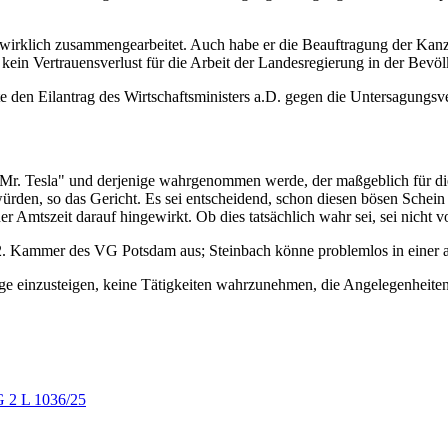
irklich zusammengearbeitet. Auch habe er die Beauftragung der Kanzlei 
ein Vertrauensverlust für die Arbeit der Landesregierung in der Bevöl
e den Eilantrag des Wirtschaftsministers a.D. gegen die Untersagungsv
ls "Mr. Tesla" und derjenige wahrgenommen werde, der maßgeblich für 
würden, so das Gericht. Es sei entscheidend, schon diesen bösen Schein 
seiner Amtszeit darauf hingewirkt. Ob dies tatsächlich wahr sei, sei ni
e 2. Kammer des
VG Potsdam
aus; Steinbach könne problemlos in einer a
ge einzusteigen, keine Tätigkeiten wahrzunehmen, die Angelegenheiten 
 2 L 1036/25