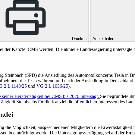
Drucken
Artikel teilen
i der Kanzlei CMS werden. Die aktuelle Landesregierung untersagte das
e Jörg Steinbach (SPD) die Ansiedlung des Automobilkonzerns Tesla in
 aufnehmen, die Tesla während und nach der Ansiedlung in Deutschlan
 2 L 1148/25
und
VG 2 L 1036/25
).
seiner Beratertätigkeit bei CMS bis 2026 untersagt.
Sie begründete ih
ätigkeit Steinbachs für die Kanzlei die öffentlichen Interessen des Land
zlei
 die Möglichkeit, ausgeschiedenen Mitgliedern die Erwerbstätigkeit f
essen beeinträchtigt werde. Die Untersagungsverfügung sei auf der Em