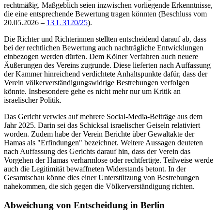
rechtmäßig. Maßgeblich seien inzwischen vorliegende Erkenntnisse,
die eine entsprechende Bewertung tragen könnten (
Beschluss vom
20.05.2026 –
13 L 3120/25
).
Die Richter und Richterinnen stellten entscheidend darauf ab, dass
bei der rechtlichen Bewertung auch nachträgliche Entwicklungen
einbezogen werden dürfen. Dem Kölner Verfahren auch neuere
Äußerungen des Vereins zugrunde. Diese lieferten nach Auffassung
der Kammer hinreichend verdichtete Anhaltspunkte dafür, dass der
Verein völkerverständigungswidrige Bestrebungen verfolgen
könnte. Insbesondere gehe es nicht mehr nur um Kritik an
israelischer Politik.
Das Gericht verwies auf mehrere Social‑Media‑Beiträge aus dem
Jahr 2025. Darin sei das Schicksal israelischer Geiseln relativiert
worden. Zudem habe der Verein Berichte über Gewaltakte der
Hamas als "Erfindungen" bezeichnet. Weitere Aussagen deuteten
nach Auffassung des Gerichts darauf hin, dass der Verein das
Vorgehen der Hamas verharmlose oder rechtfertige. Teilweise werde
auch die Legitimität bewaffneten Widerstands betont. In der
Gesamtschau könne dies einer Unterstützung von Bestrebungen
nahekommen, die sich gegen die Völkerverständigung richten.
Abweichung von Entscheidung in Berlin