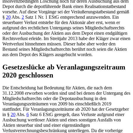
insolvenzbedingten Löschung noch für deren Ausbuchung aus dem
Depot durch die depotführende Bank einen Realisationstatbestand
vorsehe. Auf diese Vorgänge sei der Veräußerungstatbestand gemäß
§
20
Abs.
2
Satz 1 Nr. 1 EStG
entsprechend anzuwenden. Ein
steuerbarer Verlust entstehe für den Aktionär aber erst, wenn er
aufgrund des rechtlichen Untergangs seines Mitgliedschaftsrechts
oder der Ausbuchung der Aktien aus dem Depot einen endgültigen
Rechtsverlust erleide. Im Streitjahr 2013 habe der Kläger zwar einen
Wertverlust hinnehmen müssen. Dieser habe aber weder den
Bestand seines Mitgliedschaftsrechts berührt noch seien die Aktien
aus dem Depot des Klägers ausgebucht worden.
Gesetzeslücke ab Veranlagungszeitraum
2020 geschlossen
Die Entscheidung hat Bedeutung für Aktien, die nach dem
31.12.2008 erworben worden sind und bei denen der Untergang des
Mitgliedschaftsrechts oder die Depotausbuchung in den
Veranlagungszeiträumen von 2009 bis einschließlich 2019
stattfindet. Für Veranlagungszeiträume ab 2020 hat der Gesetzgeber
in
§
20
Abs.
6
Satz 6 EStG
geregelt, dass Verluste aufgrund einer
Ausbuchung wertloser Aktien und eines sonstigen Ausfalls von
Aktien steuerbar sind und einer eigenständigen
Verlustverrechnungsbeschränkung unterliegen. Da die vorherige