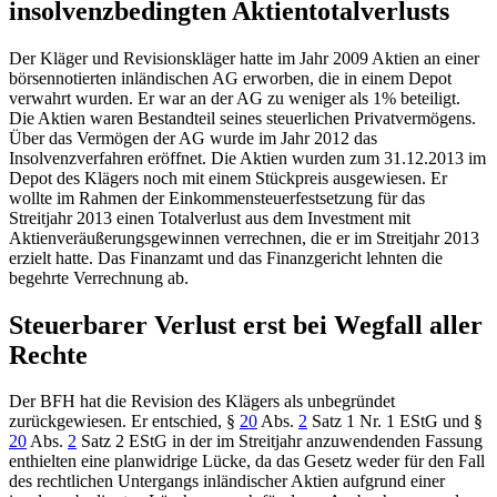
insolvenzbedingten Aktientotalverlusts
Der Kläger und Revisionskläger hatte im Jahr 2009 Aktien an einer
börsennotierten inländischen AG erworben, die in einem Depot
verwahrt wurden. Er war an der AG zu weniger als 1% beteiligt.
Die Aktien waren Bestandteil seines steuerlichen Privatvermögens.
Über das Vermögen der AG wurde im Jahr 2012 das
Insolvenzverfahren eröffnet. Die Aktien wurden zum 31.12.2013 im
Depot des Klägers noch mit einem Stückpreis ausgewiesen. Er
wollte im Rahmen der Einkommensteuerfestsetzung für das
Streitjahr 2013 einen Totalverlust aus dem Investment mit
Aktienveräußerungsgewinnen verrechnen, die er im Streitjahr 2013
erzielt hatte. Das Finanzamt und das Finanzgericht lehnten die
begehrte Verrechnung ab.
Steuerbarer Verlust erst bei Wegfall aller
Rechte
Der
BFH
hat die Revision des Klägers als unbegründet
zurückgewiesen. Er entschied,
§
20
Abs.
2
Satz 1 Nr. 1 EStG
und
§
20
Abs.
2
Satz 2 EStG
in der im Streitjahr anzuwendenden Fassung
enthielten eine planwidrige Lücke, da das Gesetz weder für den Fall
des rechtlichen Untergangs inländischer Aktien aufgrund einer