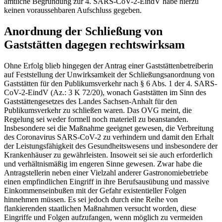
amtliche Begründung zur 4. SARS-CoV-2-EindV habe hierzu
keinen voraussehbaren Aufschluss gegeben.
Anordnung der Schließung von
Gaststätten dagegen rechtswirksam
Ohne Erfolg blieb hingegen der Antrag einer Gaststättenbetreiberin
auf Feststellung der Unwirksamkeit der Schließungsanordnung von
Gaststätten für den Publikumsverkehr nach § 6 Abs. 1 der 4. SARS-
CoV-2-EindV (Az.: 3 K 72/20), wonach Gaststätten im Sinn des
Gaststättengesetzes des Landes Sachsen-Anhalt für den
Publikumsverkehr zu schließen waren. Das OVG meint, die
Regelung sei weder formell noch materiell zu beanstanden.
Insbesondere sei die Maßnahme geeignet gewesen, die Verbreitung
des Coronavirus SARS-CoV-2 zu verhindern und damit den Erhalt
der Leistungsfähigkeit des Gesundheitswesens und insbesondere der
Krankenhäuser zu gewährleisten. Insoweit sei sie auch erforderlich
und verhältnismäßig im engeren Sinne gewesen. Zwar habe die
Antragstellerin neben einer Vielzahl anderer Gastronomiebetriebe
einen empfindlichen Eingriff in ihre Berufsausübung und massive
Einkommenseinbußen mit der Gefahr existentieller Folgen
hinnehmen müssen. Es sei jedoch durch eine Reihe von
flankierenden staatlichen Maßnahmen versucht worden, diese
Eingriffe und Folgen aufzufangen, wenn möglich zu vermeiden