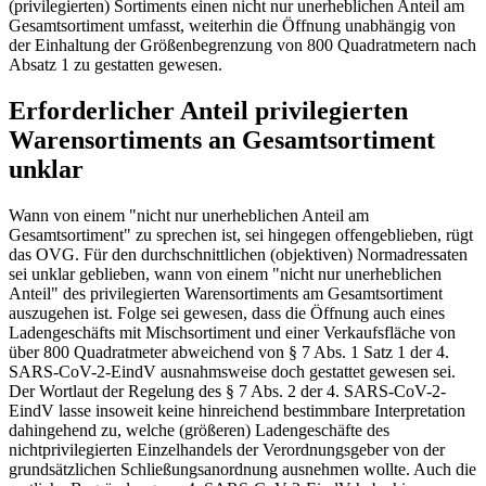
(privilegierten) Sortiments einen nicht nur unerheblichen Anteil am
Gesamtsortiment umfasst, weiterhin die Öffnung unabhängig von
der Einhaltung der Größenbegrenzung von 800 Quadratmetern nach
Absatz 1 zu gestatten gewesen.
Erforderlicher Anteil privilegierten
Warensortiments an Gesamtsortiment
unklar
Wann von einem "nicht nur unerheblichen Anteil am
Gesamtsortiment" zu sprechen ist, sei hingegen offengeblieben, rügt
das OVG. Für den durchschnittlichen (objektiven) Normadressaten
sei unklar geblieben, wann von einem "nicht nur unerheblichen
Anteil" des privilegierten Warensortiments am Gesamtsortiment
auszugehen ist. Folge sei gewesen, dass die Öffnung auch eines
Ladengeschäfts mit Mischsortiment und einer Verkaufsfläche von
über 800 Quadratmeter abweichend von § 7 Abs. 1 Satz 1 der 4.
SARS-CoV-2-EindV ausnahmsweise doch gestattet gewesen sei.
Der Wortlaut der Regelung des § 7 Abs. 2 der 4. SARS-CoV-2-
EindV lasse insoweit keine hinreichend bestimmbare Interpretation
dahingehend zu, welche (größeren) Ladengeschäfte des
nichtprivilegierten Einzelhandels der Verordnungsgeber von der
grundsätzlichen Schließungsanordnung ausnehmen wollte. Auch die