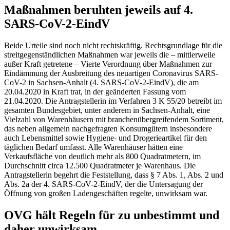
Maßnahmen beruhten jeweils auf 4.
SARS-CoV-2-EindV
Beide Urteile sind noch nicht rechtskräftig. Rechtsgrundlage für die
streitgegenständlichen Maßnahmen war jeweils die – mittlerweile
außer Kraft getretene – Vierte Verordnung über Maßnahmen zur
Eindämmung der Ausbreitung des neuartigen Coronavirus SARS-
CoV-2 in Sachsen-Anhalt (4. SARS-CoV-2-EindV), die am
20.04.2020 in Kraft trat, in der geänderten Fassung vom
21.04.2020. Die Antragstellerin im Verfahren 3 K 55/20 betreibt im
gesamten Bundesgebiet, unter anderem in Sachsen-Anhalt, eine
Vielzahl von Warenhäusern mit branchenübergreifendem Sortiment,
das neben allgemein nachgefragten Konsumgütern insbesondere
auch Lebensmittel sowie Hygiene- und Drogerieartikel für den
täglichen Bedarf umfasst. Alle Warenhäuser hätten eine
Verkaufsfläche von deutlich mehr als 800 Quadratmetern, im
Durchschnitt circa 12.500 Quadratmeter je Warenhaus. Die
Antragstellerin begehrt die Feststellung, dass § 7 Abs. 1, Abs. 2 und
Abs. 2a der 4. SARS-CoV-2-EindV, der die Untersagung der
Öffnung von großen Ladengeschäften regelte, unwirksam war.
OVG hält Regeln für zu unbestimmt und
daher unwirksam