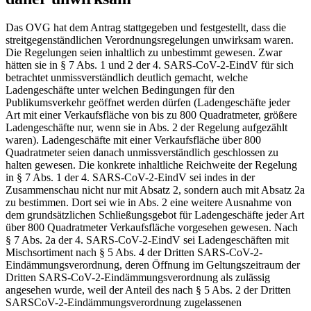
Das OVG hat dem Antrag stattgegeben und festgestellt, dass die
streitgegenständlichen Verordnungsregelungen unwirksam waren.
Die Regelungen seien inhaltlich zu unbestimmt gewesen. Zwar
hätten sie in § 7 Abs. 1 und 2 der 4. SARS-CoV-2-EindV für sich
betrachtet unmissverständlich deutlich gemacht, welche
Ladengeschäfte unter welchen Bedingungen für den
Publikumsverkehr geöffnet werden dürfen (Ladengeschäfte jeder
Art mit einer Verkaufsfläche von bis zu 800 Quadratmeter, größere
Ladengeschäfte nur, wenn sie in Abs. 2 der Regelung aufgezählt
waren). Ladengeschäfte mit einer Verkaufsfläche über 800
Quadratmeter seien danach unmissverständlich geschlossen zu
halten gewesen. Die konkrete inhaltliche Reichweite der Regelung
in § 7 Abs. 1 der 4. SARS-CoV-2-EindV sei indes in der
Zusammenschau nicht nur mit Absatz 2, sondern auch mit Absatz 2a
zu bestimmen. Dort sei wie in Abs. 2 eine weitere Ausnahme von
dem grundsätzlichen Schließungsgebot für Ladengeschäfte jeder Art
über 800 Quadratmeter Verkaufsfläche vorgesehen gewesen. Nach
§ 7 Abs. 2a der 4. SARS-CoV-2-EindV sei Ladengeschäften mit
Mischsortiment nach § 5 Abs. 4 der Dritten SARS-CoV-2-
Eindämmungsverordnung, deren Öffnung im Geltungszeitraum der
Dritten SARS-CoV-2-Eindämmungsverordnung als zulässig
angesehen wurde, weil der Anteil des nach § 5 Abs. 2 der Dritten
SARSCoV-2-Eindämmungsverordnung zugelassenen