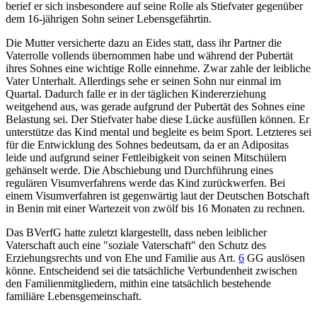
berief er sich insbesondere auf seine Rolle als Stiefvater gegenüber
dem 16-jährigen Sohn seiner Lebensgefährtin.
Die Mutter versicherte dazu an Eides statt, dass ihr Partner die
Vaterrolle vollends übernommen habe und während der Pubertät
ihres Sohnes eine wichtige Rolle einnehme. Zwar zahle der leibliche
Vater Unterhalt. Allerdings sehe er seinen Sohn nur einmal im
Quartal. Dadurch falle er in der täglichen Kindererziehung
weitgehend aus, was gerade aufgrund der Pubertät des Sohnes eine
Belastung sei. Der Stiefvater habe diese Lücke ausfüllen können. Er
unterstütze das Kind mental und begleite es beim Sport. Letzteres sei
für die Entwicklung des Sohnes bedeutsam, da er an Adipositas
leide und aufgrund seiner Fettleibigkeit von seinen Mitschülern
gehänselt werde. Die Abschiebung und Durchführung eines
regulären Visumverfahrens werde das Kind zurückwerfen. Bei
einem Visumverfahren ist gegenwärtig laut der Deutschen Botschaft
in Benin mit einer Wartezeit von zwölf bis 16 Monaten zu rechnen.
Das BVerfG hatte zuletzt klargestellt, dass neben leiblicher
Vaterschaft auch eine "soziale Vaterschaft" den Schutz des
Erziehungsrechts und von Ehe und Familie aus
Art.
6
GG
auslösen
könne. Entscheidend sei die tatsächliche Verbundenheit zwischen
den Familienmitgliedern, mithin eine tatsächlich bestehende
familiäre Lebensgemeinschaft.