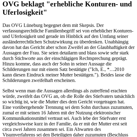
OVG beklagt "erhebliche Konturen- und
Uferlosigkeit"
Das OVG Lüneburg begegnet dem mit Skepsis. Der
verfassungsrechtliche Familienbegriff sei von erheblicher Konturen-
und Uferlosigkeit und gerade im Hinblick auf den Umfang seiner
ausländerrechtlichen Schutzwirkung zu überdenken. Unabhängig
davon hat das Gericht aber schon Zweifel an der Glaubhaftigkeit der
Aussagen der Frau. Sie seien detailarm und blass sowie sehr stark
durch Stichworte aus der einschlägigen Rechtsprechung geprägt.
Hinzu komme, dass auch der Sohn in seiner Aussage die
Schilderungen nur mit einem Satz bestätigte ("Ich, E., *…2010
kann diesen Eindruck meiner Mutter bestätigen."). Beides lasse die
Schilderungen zweifelhaft erscheinen.
Selbst wenn man die Aussagen allerdings als zutreffend erachten
würde, zweifelt das OVG an, ob die Rolle des Stiefvaters tatsächlich
so wichtig ist, wie die Mutter dies dem Gericht vorgetragen hat.
Eine vorübergehende Trennung sei dem Sohn durchaus zuzumuten,
zumal er mit seinen 16 Jahren mit der Nutzung elektronischer
Kommunikationsmittel vertraut sei. Auch lebe der Stiefvater erst
vergleichsweise kurz in der Familie, da er mit der Mutter erst seit
circa zwei Jahren zusammen sei. Ein Abwarten des
Visumverfahrens sei den Beteiligten daher zuzumuten (
Beschluss