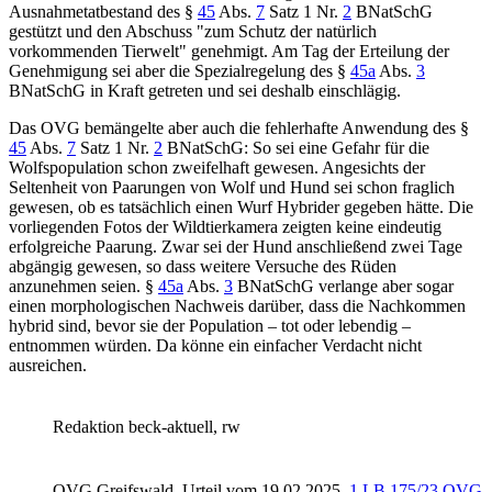
Ausnahmetatbestand des §
45
Abs.
7
Satz 1 Nr.
2
BNatSchG
gestützt und den Abschuss "zum Schutz der natürlich
vorkommenden Tierwelt" genehmigt. Am Tag der Erteilung der
Genehmigung sei aber die Spezialregelung des §
45a
Abs.
3
BNatSchG in Kraft getreten und sei deshalb einschlägig.
Das OVG bemängelte aber auch die fehlerhafte Anwendung des §
45
Abs.
7
Satz 1 Nr.
2
BNatSchG: So sei eine Gefahr für die
Wolfspopulation schon zweifelhaft gewesen. Angesichts der
Seltenheit von Paarungen von Wolf und Hund sei schon fraglich
gewesen, ob es tatsächlich einen Wurf Hybrider gegeben hätte. Die
vorliegenden Fotos der Wildtierkamera zeigten keine eindeutig
erfolgreiche Paarung. Zwar sei der Hund anschließend zwei Tage
abgängig gewesen, so dass weitere Versuche des Rüden
anzunehmen seien. §
45a
Abs.
3
BNatSchG verlange aber sogar
einen morphologischen Nachweis darüber, dass die Nachkommen
hybrid sind, bevor sie der Population – tot oder lebendig –
entnommen würden. Da könne ein einfacher Verdacht nicht
ausreichen.
Redaktion beck-aktuell, rw
OVG Greifswald
Urteil vom 19.02.2025
1 LB 175/23 OVG