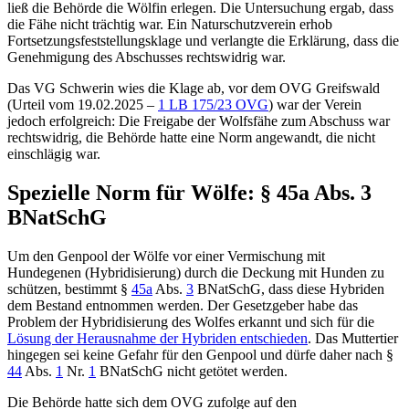
ließ die Behörde die Wölfin erlegen. Die Untersuchung ergab, dass
die Fähe nicht trächtig war. Ein Naturschutzverein erhob
Fortsetzungsfeststellungsklage und verlangte die Erklärung, dass die
Genehmigung des Abschusses rechtswidrig war.
Das VG Schwerin wies die Klage ab, vor dem OVG Greifswald
(Urteil vom 19.02.2025 –
1 LB 175/23 OVG
) war der Verein
jedoch erfolgreich: Die Freigabe der Wolfsfähe zum Abschuss war
rechtswidrig, die Behörde hatte eine Norm angewandt, die nicht
einschlägig war.
Spezielle Norm für Wölfe: § 45a Abs. 3
BNatSchG
Um den Genpool der Wölfe vor einer Vermischung mit
Hundegenen (Hybridisierung) durch die Deckung mit Hunden zu
schützen, bestimmt §
45a
Abs.
3
BNatSchG, dass diese Hybriden
dem Bestand entnommen werden. Der Gesetzgeber habe das
Problem der Hybridisierung des Wolfes erkannt und sich für die
Lösung der Herausnahme der Hybriden entschieden
. Das Muttertier
hingegen sei keine Gefahr für den Genpool und dürfe daher nach §
44
Abs.
1
Nr.
1
BNatSchG nicht getötet werden.
Die Behörde hatte sich dem OVG zufolge auf den