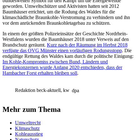
bundesweiten Symbol für den Kampf um die Energiewende
geworden. Umweltschützer und Aktivisten hatten seit 2012
Baumhäuser errichtet, um die Rodung des Waldes für die
klimaschädliche Braunkohle-Verstromung zu verhindern und ihn
vor dem anrückenden Braunkohletagebau zu schützen.
In einem der größten Polizeieinsätze der Geschichte Nordrhein-
Westfalens wurden die Baumhäuser 2018 unter Verweis auf den
Brandschutz geräumt.
Kurz nach der Räumung im Herbst 2018
verfügte das OVG Münster einen vorläufigen Rodungsstopp
. Die
endgültige Rettung des Waldes kam durch die politische Einigung:
Im Kohle-Kompromiss zwischen Bund, Ländern und
Energiekonzernen wurde Anfang 2020 entschieden, dass der
Hambacher Forst erhalten bleiben soll
.
Redaktion beck-aktuell, kw
dpa
Mehr zum Thema
Umweltrecht
Klimaschutz
Kohleausstieg
Naturschutz