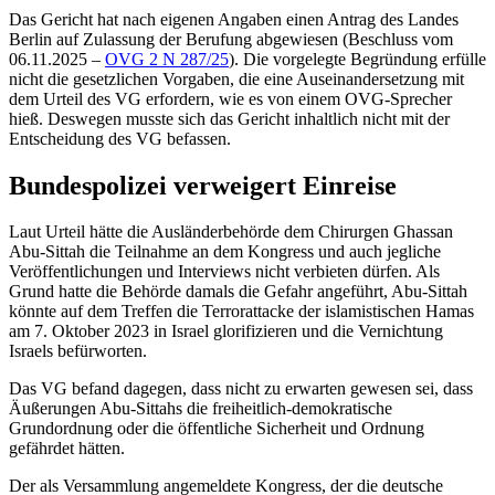
Das Gericht hat nach eigenen Angaben einen Antrag des Landes
Berlin auf Zulassung der Berufung abgewiesen (
Beschluss vom
06.11.2025 –
OVG 2 N 287/25
). Die vorgelegte Begründung erfülle
nicht die gesetzlichen Vorgaben, die eine Auseinandersetzung mit
dem Urteil des VG erfordern, wie es von einem OVG-Sprecher
hieß. Deswegen musste sich das Gericht inhaltlich nicht mit der
Entscheidung des VG befassen.
Bundespolizei verweigert Einreise
Laut Urteil hätte die Ausländerbehörde dem Chirurgen Ghassan
Abu-Sittah die Teilnahme an dem Kongress und auch jegliche
Veröffentlichungen und Interviews nicht verbieten dürfen. Als
Grund hatte die Behörde damals die Gefahr angeführt, Abu-Sittah
könnte auf dem Treffen die Terrorattacke der islamistischen Hamas
am 7. Oktober 2023 in Israel glorifizieren und die Vernichtung
Israels befürworten.
Das VG befand dagegen, dass nicht zu erwarten gewesen sei, dass
Äußerungen Abu-Sittahs die freiheitlich-demokratische
Grundordnung oder die öffentliche Sicherheit und Ordnung
gefährdet hätten.
Der als Versammlung angemeldete Kongress, der die deutsche