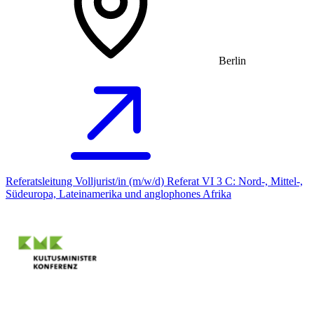
Berlin
Referatsleitung Volljurist/in (m/w/d) Referat VI 3 C: Nord-, Mittel-,
Südeuropa, Lateinamerika und anglophones Afrika