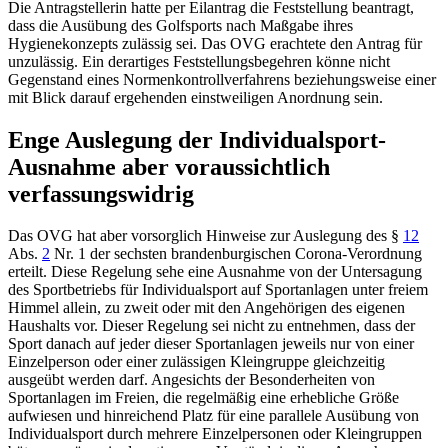
Die Antragstellerin hatte per Eilantrag die Feststellung beantragt,
dass die Ausübung des Golfsports nach Maßgabe ihres
Hygienekonzepts zulässig sei. Das OVG erachtete den Antrag für
unzulässig. Ein derartiges Feststellungsbegehren könne nicht
Gegenstand eines Normenkontrollverfahrens beziehungsweise einer
mit Blick darauf ergehenden einstweiligen Anordnung sein.
Enge Auslegung der Individualsport-
Ausnahme aber voraussichtlich
verfassungswidrig
Das OVG hat aber vorsorglich Hinweise zur Auslegung des
§
12
Abs.
2
Nr. 1 der sechsten brandenburgischen Corona-Verordnung
erteilt. Diese Regelung sehe eine Ausnahme von der Untersagung
des Sportbetriebs für Individualsport auf Sportanlagen unter freiem
Himmel allein, zu zweit oder mit den Angehörigen des eigenen
Haushalts vor. Dieser Regelung sei nicht zu entnehmen, dass der
Sport danach auf jeder dieser Sportanlagen jeweils nur von einer
Einzelperson oder einer zulässigen Kleingruppe gleichzeitig
ausgeübt werden darf. Angesichts der Besonderheiten von
Sportanlagen im Freien, die regelmäßig eine erhebliche Größe
aufwiesen und hinreichend Platz für eine parallele Ausübung von
Individualsport durch mehrere Einzelpersonen oder Kleingruppen