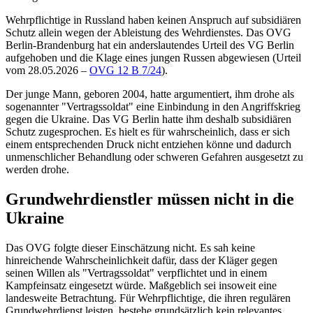
Wehrpflichtige in Russland haben keinen Anspruch auf subsidiären
Schutz allein wegen der Ableistung des Wehrdienstes. Das OVG
Berlin‑Brandenburg hat ein anderslautendes Urteil des VG Berlin
aufgehoben und die Klage eines jungen Russen abgewiesen (
Urteil
vom 28.05.2026 –
OVG 12 B 7/24
).
Der junge Mann, geboren 2004, hatte argumentiert, ihm drohe als
sogenannter "Vertragssoldat" eine Einbindung in den Angriffskrieg
gegen die Ukraine. Das VG Berlin hatte ihm deshalb subsidiären
Schutz zugesprochen. Es hielt es für wahrscheinlich, dass er sich
einem entsprechenden Druck nicht entziehen könne und dadurch
unmenschlicher Behandlung oder schweren Gefahren ausgesetzt zu
werden drohe.
Grundwehrdienstler müssen nicht in die
Ukraine
Das OVG folgte dieser Einschätzung nicht. Es sah keine
hinreichende Wahrscheinlichkeit dafür, dass der Kläger gegen
seinen Willen als "Vertragssoldat" verpflichtet und in einem
Kampfeinsatz eingesetzt würde. Maßgeblich sei insoweit eine
landesweite Betrachtung. Für Wehrpflichtige, die ihren regulären
Grundwehrdienst leisten, bestehe grundsätzlich kein relevantes