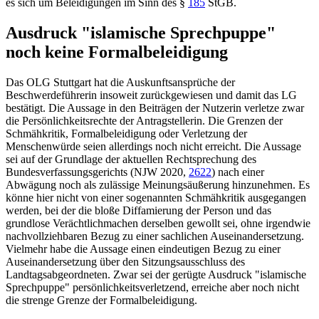
es sich um Beleidigungen im Sinn des
§
185
StGB
.
Ausdruck "islamische Sprechpuppe"
noch keine Formalbeleidigung
Das
OLG Stuttgart
hat die Auskunftsansprüche der
Beschwerdeführerin insoweit zurückgewiesen und damit das LG
bestätigt. Die Aussage in den Beiträgen der Nutzerin verletze zwar
die Persönlichkeitsrechte der Antragstellerin. Die Grenzen der
Schmähkritik, Formalbeleidigung oder Verletzung der
Menschenwürde seien allerdings noch nicht erreicht. Die Aussage
sei auf der Grundlage der aktuellen Rechtsprechung des
Bundesverfassungsgerichts
(
NJW 2020,
2622
) nach einer
Abwägung noch als zulässige Meinungsäußerung hinzunehmen. Es
könne hier nicht von einer sogenannten Schmähkritik ausgegangen
werden, bei der die bloße Diffamierung der Person und das
grundlose Verächtlichmachen derselben gewollt sei, ohne irgendwie
nachvollziehbaren Bezug zu einer sachlichen Auseinandersetzung.
Vielmehr habe die Aussage einen eindeutigen Bezug zu einer
Auseinandersetzung über den Sitzungsausschluss des
Landtagsabgeordneten. Zwar sei der gerügte Ausdruck "islamische
Sprechpuppe" persönlichkeitsverletzend, erreiche aber noch nicht
die strenge Grenze der Formalbeleidigung.