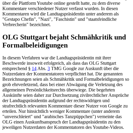
über die Plattform Youtube online gestellt hatte, zu dem diverse
Kommentare verschiedener Nutzer verfasst wurden. In diesen
Kommentaren wird die Landtagspräsidentin unter anderem als
"Gestapo Chefin", "Nazi", "Faschistin" und "staatsfeindliche
Verbrecherin" bezeichnet.
OLG Stuttgart
bejaht Schmähkritik und
Formalbeleidigungen
In diesem Verfahren war die Landtagspräsidentin mit ihrer
Beschwerde insoweit erfolgreich, als dass das
OLG Stuttgart
entsprechend
§
14
Abs.
3
TMG
Google zur Auskunft über die
Nutzerdaten der Kommentatoren verpflichtet hat. Die genannten
Bezeichnungen seien als Schmähkritik und Formalbeleidigungen so
grob ehrverletzend, dass bei einer Abwägung die Verletzung des
allgemeinen Persönlichkeitsrechts überwiege. Die begehrten
Auskünfte seien daher zur Durchsetzung zivilrechtlicher Ansprüche
der Landtagspräsidentin aufgrund der rechtswidrigen und
strafrechtlich relevanten Kommentare dieser Nutzer von Google zu
erteilen. Nur hinsichtlich weniger Kommentare (unter anderem
"unverschleiert" und "arabisches Tanzpüppchen") verneinte das
OLG einen Auskunftsanspruch der Landtagspräsidentin zu den
jeweiligen Nutzerdaten der Kommentatoren des Youtube-Videos.