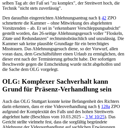
selben Tag ab: der Fall sei "zu komplex", der Streitwert hoch, die
Technik "nicht stets zuverlässig".
Den daraufhin eingereichten Ablehnungsantrag nach
§
42
ZPO
schmetterte die Kammer – ohne Mitwirkung des abgelehnten
Vorsitzenden – ab. Er sei in "erkennbarer Verschleppungsabsicht"
gestellt worden, das 26-seitige Ablehnungsgesuch voller "Floskeln,
Zitate und Redundanzen" rechtsmissbräuchlich und unzulässig. Die
Kammer sah keine plausible Grundlage für ein berechtigtes
Misstrauen. Das Ablehnungsgesuch diene, so der Vorwurf, allen
voran dazu, dem Geschäftsführer einen Urlaub zu ermöglichen, den
dieser erst nach der Terminierung gebucht habe. Der sofortigen
Beschwerde gegen die Entscheidung wurde nicht abgeholfen und
die Sache dem OLG vorgelegt.
OLG: Komplexer Sachverhalt kann
Grund für Präsenz-Verhandlung sein
Auch das
OLG Stuttgart
konnte keine Befangenheit des Richters
darin erkennen, dass er eine Videoverhandlung nach
§
128a
ZPO
aufgrund der Komplexität des Falls und des hohen Streitwerts
abgelehnt hatte (Beschluss vom 10.03.2025 –
3 W 10/25
). Das
Gericht stellte vielmehr fest, dass die sorgfältig begründete
Ablehnung der Videoverhandlung auf sachlichen Erwägungen