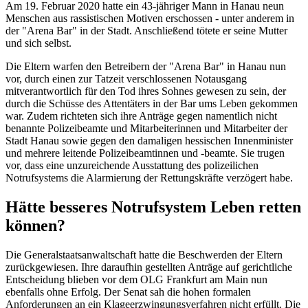
Am 19. Februar 2020 hatte ein 43-jähriger Mann in Hanau neun
Menschen aus rassistischen Motiven erschossen - unter anderem in
der "Arena Bar" in der Stadt. Anschließend tötete er seine Mutter
und sich selbst.
Die Eltern warfen den Betreibern der "Arena Bar" in Hanau nun
vor, durch einen zur Tatzeit verschlossenen Notausgang
mitverantwortlich für den Tod ihres Sohnes gewesen zu sein, der
durch die Schüsse des Attentäters in der Bar ums Leben gekommen
war. Zudem richteten sich ihre Anträge gegen namentlich nicht
benannte Polizeibeamte und Mitarbeiterinnen und Mitarbeiter der
Stadt Hanau sowie gegen den damaligen hessischen Innenminister
und mehrere leitende Polizeibeamtinnen und -beamte. Sie trugen
vor, dass eine unzureichende Ausstattung des polizeilichen
Notrufsystems die Alarmierung der Rettungskräfte verzögert habe.
Hätte besseres Notrufsystem Leben retten
können?
Die Generalstaatsanwaltschaft hatte die Beschwerden der Eltern
zurückgewiesen. Ihre daraufhin gestellten Anträge auf gerichtliche
Entscheidung blieben vor dem OLG Frankfurt am Main nun
ebenfalls ohne Erfolg. Der Senat sah die hohen formalen
Anforderungen an ein Klageerzwingungsverfahren nicht erfüllt. Die