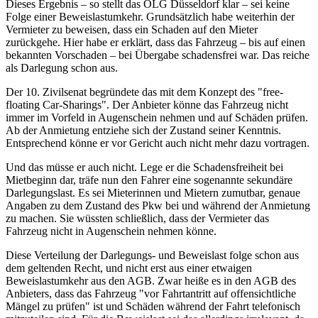
Dieses Ergebnis – so stellt das
OLG Düsseldorf
klar – sei keine
Folge einer Beweislastumkehr. Grundsätzlich habe weiterhin der
Vermieter zu beweisen, dass ein Schaden auf den Mieter
zurückgehe. Hier habe er erklärt, dass das Fahrzeug – bis auf einen
bekannten Vorschaden – bei Übergabe schadensfrei war. Das reiche
als Darlegung schon aus.
Der 10. Zivilsenat begründete das mit dem Konzept des "free-
floating Car-Sharings". Der Anbieter könne das Fahrzeug nicht
immer im Vorfeld in Augenschein nehmen und auf Schäden prüfen.
Ab der Anmietung entziehe sich der Zustand seiner Kenntnis.
Entsprechend könne er vor Gericht auch nicht mehr dazu vortragen.
Und das müsse er auch nicht. Lege er die Schadensfreiheit bei
Mietbeginn dar, träfe nun den Fahrer eine sogenannte sekundäre
Darlegungslast. Es sei Mieterinnen und Mietern zumutbar, genaue
Angaben zu dem Zustand des Pkw bei und während der Anmietung
zu machen. Sie wüssten schließlich, dass der Vermieter das
Fahrzeug nicht in Augenschein nehmen könne.
Diese Verteilung der Darlegungs- und Beweislast folge schon aus
dem geltenden Recht, und nicht erst aus einer etwaigen
Beweislastumkehr aus den AGB. Zwar heiße es in den AGB des
Anbieters, dass das Fahrzeug "vor Fahrtantritt auf offensichtliche
Mängel zu prüfen" ist und Schäden während der Fahrt telefonisch