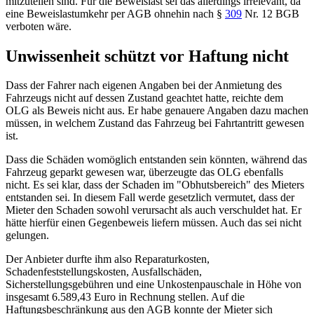
mitzuteilen sind. Für die Beweislast sei das allerdings irrelevant, da
eine Beweislastumkehr per AGB ohnehin nach
§
309
Nr. 12 BGB
verboten wäre.
Unwissenheit schützt vor Haftung nicht
Dass der Fahrer nach eigenen Angaben bei der Anmietung des
Fahrzeugs nicht auf dessen Zustand geachtet hatte, reichte dem
OLG als Beweis nicht aus. Er habe genauere Angaben dazu machen
müssen, in welchem Zustand das Fahrzeug bei Fahrtantritt gewesen
ist.
Dass die Schäden womöglich entstanden sein könnten, während das
Fahrzeug geparkt gewesen war, überzeugte das OLG ebenfalls
nicht. Es sei klar, dass der Schaden im "Obhutsbereich" des Mieters
entstanden sei. In diesem Fall werde gesetzlich vermutet, dass der
Mieter den Schaden sowohl verursacht als auch verschuldet hat. Er
hätte hierfür einen Gegenbeweis liefern müssen. Auch das sei nicht
gelungen.
Der Anbieter durfte ihm also Reparaturkosten,
Schadenfeststellungskosten, Ausfallschäden,
Sicherstellungsgebühren und eine Unkostenpauschale in Höhe von
insgesamt 6.589,43 Euro in Rechnung stellen. Auf die
Haftungsbeschränkung aus den AGB konnte der Mieter sich