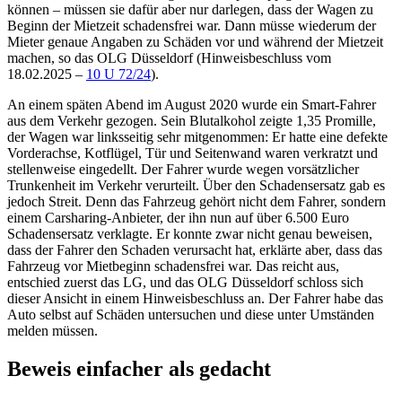
können – müssen sie dafür aber nur darlegen, dass der Wagen zu
Beginn der Mietzeit schadensfrei war. Dann müsse wiederum der
Mieter genaue Angaben zu Schäden vor und während der Mietzeit
machen, so das
OLG Düsseldorf (Hinweisbeschluss vom
18.02.2025 –
10 U 72/24
).
An einem späten Abend im August 2020 wurde ein Smart-Fahrer
aus dem Verkehr gezogen. Sein Blutalkohol zeigte 1,35 Promille,
der Wagen war linksseitig sehr mitgenommen: Er hatte eine defekte
Vorderachse, Kotflügel, Tür und Seitenwand waren verkratzt und
stellenweise eingedellt. Der Fahrer wurde wegen vorsätzlicher
Trunkenheit im Verkehr verurteilt. Über den Schadensersatz gab es
jedoch Streit. Denn das Fahrzeug gehört nicht dem Fahrer, sondern
einem Carsharing-Anbieter, der ihn nun auf über 6.500 Euro
Schadensersatz verklagte. Er konnte zwar nicht genau beweisen,
dass der Fahrer den Schaden verursacht hat, erklärte aber, dass das
Fahrzeug vor Mietbeginn schadensfrei war. Das reicht aus,
entschied zuerst das LG, und das OLG Düsseldorf schloss sich
dieser Ansicht in einem Hinweisbeschluss an. Der Fahrer habe das
Auto selbst auf Schäden untersuchen und diese unter Umständen
melden müssen.
Beweis einfacher als gedacht