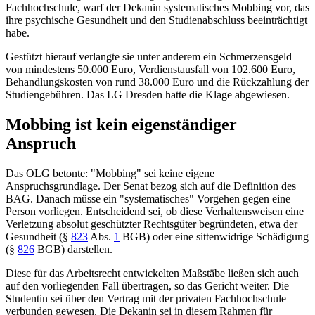
Fachhochschule, warf der Dekanin systematisches Mobbing vor, das
ihre psychische Gesundheit und den Studienabschluss beeinträchtigt
habe.
Gestützt hierauf verlangte sie unter anderem ein Schmerzensgeld
von mindestens 50.000 Euro, Verdienstausfall von 102.600 Euro,
Behandlungskosten von rund 38.000 Euro und die Rückzahlung der
Studiengebühren. Das
LG Dresden
hatte die Klage abgewiesen.
Mobbing ist kein eigenständiger
Anspruch
Das OLG betonte: "Mobbing" sei keine eigene
Anspruchsgrundlage. Der Senat bezog sich auf die Definition des
BAG. Danach müsse ein "systematisches" Vorgehen gegen eine
Person vorliegen. Entscheidend sei, ob diese Verhaltensweisen eine
Verletzung absolut geschützter Rechtsgüter begründeten, etwa der
Gesundheit (
§
823
Abs.
1
BGB
) oder eine sittenwidrige Schädigung
(
§
826
BGB
) darstellen.
Diese für das Arbeitsrecht entwickelten Maßstäbe ließen sich auch
auf den vorliegenden Fall übertragen, so das Gericht weiter. Die
Studentin sei über den Vertrag mit der privaten Fachhochschule
verbunden gewesen. Die Dekanin sei in diesem Rahmen für