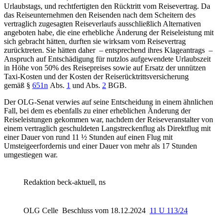
Urlaubstags, und rechtfertigten den Rücktritt vom Reisevertrag. Da
das Reiseunternehmen den Reisenden nach dem Scheitern des
vertraglich zugesagten Reiseverlaufs ausschließlich Alternativen
angeboten habe, die eine erhebliche Änderung der Reiseleistung mit
sich gebracht hätten, durften sie wirksam vom Reisevertrag
zurücktreten. Sie hätten daher – entsprechend ihres Klageantrags –
Anspruch auf Entschädigung für nutzlos aufgewendete Urlaubszeit
in Höhe von 50% des Reisepreises sowie auf Ersatz der unnützen
Taxi-Kosten und der Kosten der Reiserücktrittsversicherung
gemäß
§
651n
Abs.
1
und Abs.
2
BGB
.
Der OLG-Senat verwies auf seine Entscheidung in einem ähnlichen
Fall, bei dem es ebenfalls zu einer erheblichen Änderung der
Reiseleistungen gekommen war, nachdem der Reiseveranstalter von
einem vertraglich geschuldeten Langstreckenflug als Direktflug mit
einer Dauer von rund 11 ½ Stunden auf einen Flug mit
Umsteigeerfordernis und einer Dauer von mehr als 17 Stunden
umgestiegen war.
Redaktion beck-aktuell, ns
OLG Celle
Beschluss vom 18.12.2024
11 U 113/24