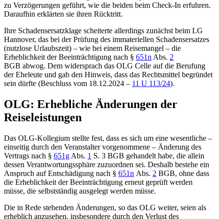
zu Verzögerungen geführt, wie die beiden beim Check-In erfuhren.
Daraufhin erklärten sie ihren Rücktritt.
Ihre Schadensersatzklage scheiterte allerdings zunächst beim
LG
Hannover
, das bei der Prüfung des immateriellen Schadensersatzes
(nutzlose Urlaubszeit) – wie bei einem Reisemangel – die
Erheblichkeit der Beeinträchtigung nach §
651n
Abs.
2
BGB abwog. Dem widersprach das
OLG Celle
auf die Berufung
der Eheleute und gab den Hinweis, dass das Rechtsmittel begründet
sein dürfte (Beschluss vom 18.12.2024 –
11 U 113/24
).
OLG: Erhebliche Änderungen der
Reiseleistungen
Das OLG-Kollegium stellte fest, dass es sich um eine wesentliche –
einseitig durch den Veranstalter vorgenommene – Änderung des
Vertrags nach
§
651g
Abs.
1
S. 3 BGB
gehandelt habe, die allein
dessen Verantwortungssphäre zuzuordnen sei. Deshalb bestehe ein
Anspruch auf Entschädigung nach
§
651n
Abs.
2
BGB
, ohne dass
die Erheblichkeit der Beeinträchtigung erneut geprüft werden
müsse, die selbstständig ausgelegt werden müsse.
Die in Rede stehenden Änderungen, so das OLG weiter, seien als
erheblich anzusehen, insbesondere durch den Verlust des