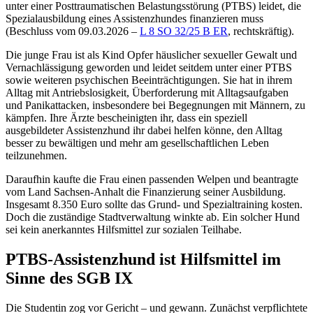
unter einer Posttraumatischen Belastungsstörung (PTBS) leidet, die
Spezialausbildung eines Assistenzhundes finanzieren muss
(
Beschluss vom 09.03.2026 –
L 8 SO 32/25 B ER
, rechtskräftig).
Die junge Frau ist als Kind Opfer häuslicher sexueller Gewalt und
Vernachlässigung geworden und leidet seitdem unter einer PTBS
sowie weiteren psychischen Beeinträchtigungen. Sie hat in ihrem
Alltag mit Antriebslosigkeit, Überforderung mit Alltagsaufgaben
und Panikattacken, insbesondere bei Begegnungen mit Männern, zu
kämpfen. Ihre Ärzte bescheinigten ihr, dass ein speziell
ausgebildeter Assistenzhund ihr dabei helfen könne, den Alltag
besser zu bewältigen und mehr am gesellschaftlichen Leben
teilzunehmen.
Daraufhin kaufte die Frau einen passenden Welpen und beantragte
vom Land Sachsen-Anhalt die Finanzierung seiner Ausbildung.
Insgesamt 8.350 Euro sollte das Grund- und Spezialtraining kosten.
Doch die zuständige Stadtverwaltung winkte ab. Ein solcher Hund
sei kein anerkanntes Hilfsmittel zur sozialen Teilhabe.
PTBS-Assistenzhund ist Hilfsmittel im
Sinne des SGB IX
Die Studentin zog vor Gericht – und gewann. Zunächst verpflichtete