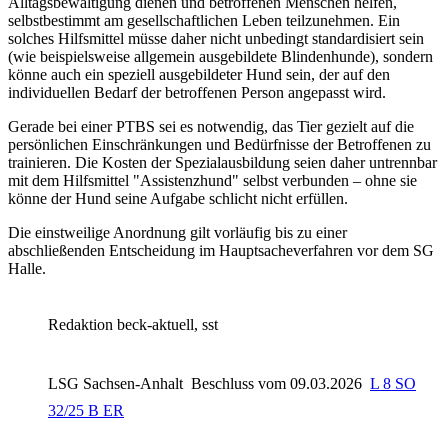
Alltagsbewältigung dienen und betroffenen Menschen helfen,
selbstbestimmt am gesellschaftlichen Leben teilzunehmen. Ein
solches Hilfsmittel müsse daher nicht unbedingt standardisiert sein
(wie beispielsweise allgemein ausgebildete Blindenhunde), sondern
könne auch ein speziell ausgebildeter Hund sein, der auf den
individuellen Bedarf der betroffenen Person angepasst wird.
Gerade bei einer PTBS sei es notwendig, das Tier gezielt auf die
persönlichen Einschränkungen und Bedürfnisse der Betroffenen zu
trainieren. Die Kosten der Spezialausbildung seien daher untrennbar
mit dem Hilfsmittel "Assistenzhund" selbst verbunden – ohne sie
könne der Hund seine Aufgabe schlicht nicht erfüllen.
Die einstweilige Anordnung gilt vorläufig bis zu einer
abschließenden Entscheidung im Hauptsacheverfahren vor dem SG
Halle.
Redaktion beck-aktuell, sst
LSG Sachsen-Anhalt
Beschluss vom 09.03.2026
L 8 SO
32/25 B ER