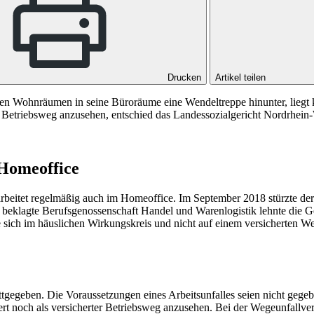
Drucken
Artikel teilen
en Wohnräumen in seine Büroräume eine Wendeltreppe hinunter, liegt k
er Betriebsweg anzusehen, entschied das Landessozialgericht Nordrhein
 Homeoffice
 - arbeitet regelmäßig auch im Homeoffice. Im September 2018 stürzte
e beklagte Berufsgenossenschaft Handel und Warenlogistik lehnte die 
be sich im häuslichen Wirkungskreis und nicht auf einem versicherten W
ttgegeben. Die Voraussetzungen eines Arbeitsunfalles seien nicht ge
rt noch als versicherter Betriebsweg anzusehen. Bei der Wegeunfallve