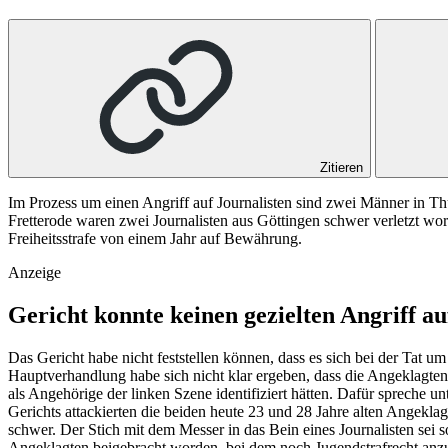
Zitieren
Im Prozess um einen Angriff auf Journalisten sind zwei Männer in Thü
Fretterode waren zwei Journalisten aus Göttingen schwer verletzt w
Freiheitsstrafe von einem Jahr auf Bewährung.
Anzeige
Gericht konnte keinen gezielten Angriff auf
Das Gericht habe nicht feststellen können, dass es sich bei der Tat u
Hauptverhandlung habe sich nicht klar ergeben, dass die Angeklagten
als Angehörige der linken Szene identifiziert hätten. Dafür spreche 
Gerichts attackierten die beiden heute 23 und 28 Jahre alten Angekla
schwer. Der Stich mit dem Messer in das Bein eines Journalisten sei 
Angeklagten beigebracht worden, bei dem noch Jugendstrafrecht anzuw