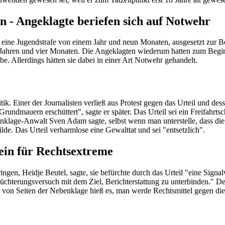
en - Angeklagte beriefen sich auf Notwehr
n eine Jugendstrafe von einem Jahr und neun Monaten, ausgesetzt zur B
ei Jahren und vier Monaten. Die Angeklagten wiederum hatten zum Beginn 
. Allerdings hätten sie dabei in einer Art Notwehr gehandelt.
tik. Einer der Journalisten verließ aus Protest gegen das Urteil und 
 Grundmauern erschüttert", sagte er später. Das Urteil sei ein Freifahrts
enklage-Anwalt Sven Adam sagte, selbst wenn man unterstelle, dass d
ilde. Das Urteil verharmlose eine Gewalttat und sei "entsetzlich".
ein für Rechtsextreme
gen, Heidje Beutel, sagte, sie befürchte durch das Urteil "eine Signal
schüchterungsversuch mit dem Ziel, Berichterstattung zu unterbinden." 
ch von Seiten der Nebenklage hieß es, man werde Rechtsmittel gegen di