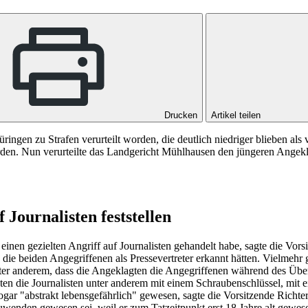
Drucken
Artikel teilen
ringen zu Strafen verurteilt worden, die deutlich niedriger blieben al
orden. Nun verurteilte das Landgericht Mühlhausen den jüngeren Angekl
 Journalisten feststellen
m einen gezielten Angriff auf Journalisten gehandelt habe, sagte die Vor
 die beiden Angegriffenen als Pressevertreter erkannt hätten. Vielmehr
unter anderem, dass die Angeklagten die Angegriffenen während des Über
gten die Journalisten unter anderem mit einem Schraubenschlüssel, mit 
sogar "abstrakt lebensgefährlich" gewesen, sagte die Vorsitzende Richt
enden gewesen sei, weil er zum Tatzeitpunkt erst 18 Jahre alt gewesen