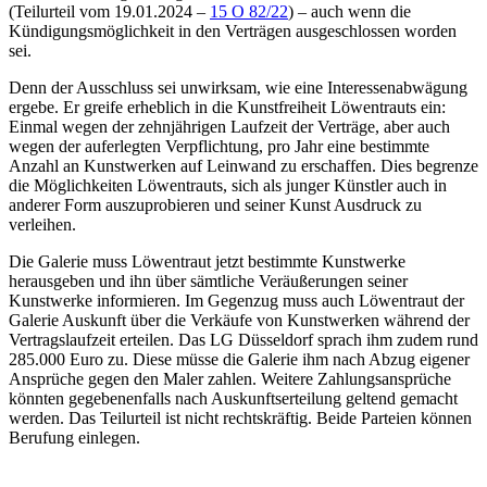
(Teilurteil vom 19.01.2024 –
15 O 82/22
) – auch wenn die
Kündigungsmöglichkeit in den Verträgen ausgeschlossen worden
sei.
Denn der Ausschluss sei unwirksam, wie eine Interessenabwägung
ergebe. Er greife erheblich in die Kunstfreiheit Löwentrauts ein:
Einmal wegen der zehnjährigen Laufzeit der Verträge, aber auch
wegen der auferlegten Verpflichtung, pro Jahr eine bestimmte
Anzahl an Kunstwerken auf Leinwand zu erschaffen. Dies begrenze
die Möglichkeiten Löwentrauts, sich als junger Künstler auch in
anderer Form auszuprobieren und seiner Kunst Ausdruck zu
verleihen.
Die Galerie muss Löwentraut jetzt bestimmte Kunstwerke
herausgeben und ihn über sämtliche Veräußerungen seiner
Kunstwerke informieren. Im Gegenzug muss auch Löwentraut der
Galerie Auskunft über die Verkäufe von Kunstwerken während der
Vertragslaufzeit erteilen. Das
LG Düsseldorf
sprach ihm zudem rund
285.000 Euro zu. Diese müsse die Galerie ihm nach Abzug eigener
Ansprüche gegen den Maler zahlen. Weitere Zahlungsansprüche
könnten gegebenenfalls nach Auskunftserteilung geltend gemacht
werden. Das Teilurteil ist nicht rechtskräftig. Beide Parteien können
Berufung einlegen.