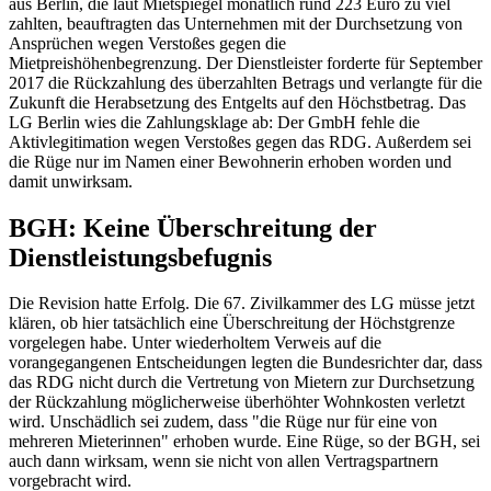
aus Berlin, die laut Mietspiegel monatlich rund 223 Euro zu viel
zahlten, beauftragten das Unternehmen mit der Durchsetzung von
Ansprüchen wegen Verstoßes gegen die
Mietpreishöhenbegrenzung. Der Dienstleister forderte für September
2017 die Rückzahlung des überzahlten Betrags und verlangte für die
Zukunft die Herabsetzung des Entgelts auf den Höchstbetrag. Das
LG Berlin
wies die Zahlungsklage ab: Der GmbH fehle die
Aktivlegitimation wegen Verstoßes gegen das RDG. Außerdem sei
die Rüge nur im Namen einer Bewohnerin erhoben worden und
damit unwirksam.
BGH
: Keine Überschreitung der
Dienstleistungsbefugnis
Die Revision hatte Erfolg. Die 67. Zivilkammer des LG müsse jetzt
klären, ob hier tatsächlich eine Überschreitung der Höchstgrenze
vorgelegen habe. Unter wiederholtem Verweis auf die
vorangegangenen Entscheidungen legten die Bundesrichter dar, dass
das RDG nicht durch die Vertretung von Mietern zur Durchsetzung
der Rückzahlung möglicherweise überhöhter Wohnkosten verletzt
wird. Unschädlich sei zudem, dass "die Rüge nur für eine von
mehreren Mieterinnen" erhoben wurde. Eine Rüge, so der
BGH
, sei
auch dann wirksam, wenn sie nicht von allen Vertragspartnern
vorgebracht wird.