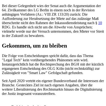
Bei dieser Gelegenheit wies der Senat auch die Argumentation der
64. Zivilkammer des
LG Berlin
in einem noch in der Revision
anhängigen Verfahren (Az.: VIII ZR 133/20) zurück: Die
Aufforderung zur Herabsetzung der Miete auf das zulässige Maß
überschreite nicht den Rahmen der Inkassodienstleistung nach
§
10
RDG
. Es handle sich nicht um die Abwehr von Ansprüchen;
vielmehr werde nur der Versuch unternommen, den Mieter vor Streit
in der Zukunft zu bewahren.
Gekommen, um zu bleiben
Die Folge von Entscheidungen spricht dafür, dass das Thema
"Legal Tech" kein vorübergehendes Phänomen sein wird.
Instanzgerichtlich hat die Rechtsprechung des
BGH
mit der kürzlich
ergangenen Entscheidung des
OLG Köln
(nicht rechtskräftig) zur
Zulässigkeit von "Smart Law" Gefolgschaft gefunden.
Seit April 2020 vertritt ein eigener Bundesverband die Interessen der
Branche. Gestecktes Ziel ist nach eigenen Angaben, über die
weitere Liberalisierung des Rechtsmarkts hinaus die Digitalisierung
der Justiz insgesamt voranzutreiben.