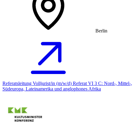
Berlin
Referatsleitung Volljurist/in (m/w/d) Referat VI 3 C: Nord-, Mittel-,
Südeuropa, Lateinamerika und anglophones Afrika