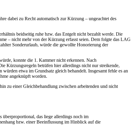
führe dabei zu Recht automatisch zur Kürzung – ungeachtet des
rhältnis beidseitig ruhe bzw. das Entgelt nicht bezahlt werde. Die
lnahme – nicht mehr von der Kürzung erfasst seien. Dem folgte das LAG
zahlter Sonderurlaub, würde die gewollte Honorierung der
würde, konnte die 1. Kammer nicht erkennen. Nach
ie Kürzungsregeln beträfen hier allerdings nicht nur streikende,
n würden etwa im Grundsatz gleich behandelt. Insgesamt fehle es an
lnahme angeknüpft worden.
hin zu einer Gleichbehandlung zwischen arbeitenden und nicht
überproportional, das liege allerdings noch im
menhang bzw. einer Beeinflussung im Hinblick auf die