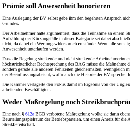
Prämie soll Anwesenheit honorieren
Eine Auslegung der BV selbst gebe ihm den begehrten Anspruch nicht.
Grundes.
Der Arbeitnehmer hatte argumentiert, dass die Teilnahme an einem Strei
Aufzählung der Kürzungsfälle in dieser Kategorie sei dabei abschließ
nicht, da dabei ein Wertungswiderspruch entstünde. Wenn alle sonsti
Anwesenheit unterlaufen werden.
Dass die Regelung streikende und nicht streikende Arbeitnehmerinn
höchstrichterlicher Rechtsprechung des
BAG
müsse die Maßnahme dafür
sondern gerade alle anderen Fehlzeiten gleichermaßen, wenngleich m
der Beeinflussungsabsicht, wofür auch die Historie der BV spreche. I
Die Kammer verlagerte den Fokus damit im Ergebnis von der Ungleic
arbeitenden Beschäftigten.
Weder Maßregelung noch Streikbruchprä
Eine nach
§
612a
BGB
verbotene Maßregelung wollte sie darin ebens
Beurteilungsspielraum der Betriebsparteien, um einen Anreiz für die
Streikbereitschaft.