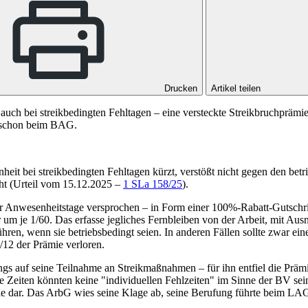
Drucken
Artikel teilen
e auch bei streikbedingten Fehltagen – eine versteckte Streikbruchpr
gt schon beim BAG.
eit bei streikbedingten Fehltagen kürzt, verstößt nicht gegen den bet
ht (
Urteil vom 15.12.2025 –
1 SLa 158/25
).
 Anwesenheitstage versprochen – in Form einer 100%-Rabatt-Gutschrift a
 um je 1/60. Das erfasse jegliches Fernbleiben von der Arbeit, mit Au
hren, wenn sie betriebsbedingt seien. In anderen Fällen sollte zwar ein
1/12 der Prämie verloren.
ngs auf seine Teilnahme an Streikmaßnahmen – für ihn entfiel die Präm
e Zeiten könnten keine "individuellen Fehlzeiten" im Sinne der BV sei
ie dar. Das ArbG wies seine Klage ab, seine Berufung führte beim
LAG