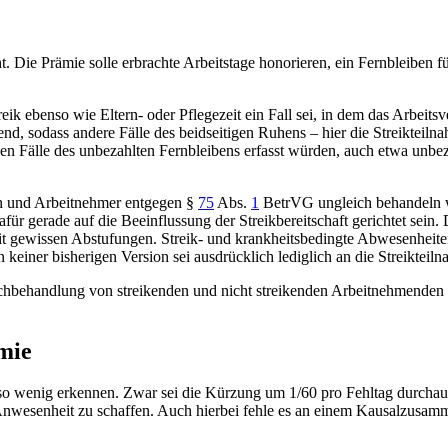
 Die Prämie solle erbrachte Arbeitstage honorieren, ein Fernbleiben 
k ebenso wie Eltern- oder Pflegezeit ein Fall sei, in dem das Arbeitsve
end, sodass andere Fälle des beidseitigen Ruhens – hier die Streiktei
gen Fälle des unbezahlten Fernbleibens erfasst würden, auch etwa unbe
en und Arbeitnehmer entgegen
§
75
Abs.
1
BetrVG
ungleich behandeln 
 gerade auf die Beeinflussung der Streikbereitschaft gerichtet sein. D
it gewissen Abstufungen. Streik- und krankheitsbedingte Abwesenheite
n keiner bisherigen Version sei ausdrücklich lediglich an die Streiktei
hbehandlung von streikenden und nicht streikenden Arbeitnehmenden 
mie
o wenig erkennen. Zwar sei die Kürzung um 1/60 pro Fehltag durchaus 
 Anwesenheit zu schaffen. Auch hierbei fehle es an einem Kausalzusam