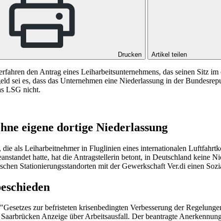
Drucken
Artikel teilen
erfahren den Antrag eines Leiharbeitsunternehmens, das seinen Sitz i
d sei es, dass das Unternehmen eine Niederlassung in der Bundesrepubli
as LSG nicht.
ohne eigene dortige Niederlassung
er, die als Leiharbeitnehmer in Fluglinien eines internationalen Luftf
standet hatte, hat die Antragstellerin betont, in Deutschland keine Ni
chen Stationierungsstandorten mit der Gewerkschaft Ver.di einen Sozi
beschieden
es "Gesetzes zur befristeten krisenbedingten Verbesserung der Regelung
n Saarbrücken Anzeige über Arbeitsausfall. Der beantragte Anerkennung