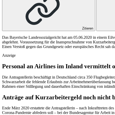
Zitieren
Das Bayerische Landessozialgericht hat am 05.06.2020 in einem Eilv
abgelehnt. Voraussetzung für die Inanspruchnahme von Kurzarbeitergel
Einen Verstoß gegen das Grundgesetz oder europäisches Recht sah d
Anzeige
Personal an Airlines im Inland vermittelt 
Die Antragstellerin beschäftigt in Deutschland circa 350 Flugbegleit
Schwarzarbeit die fehlende Erlaubnis zur Arbeitnehmerüberlassung bean
Rahmen einer Stilllegung und dauerhaften Einschränkung von inländis
Anträge auf Kurzarbeitergeld noch nicht 
Ende März 2020 erstattete die Antragstellerin – nach Inkrafttreten d
Corona-Pandemie abfedern soll – bei der Bundesagentur für Arbeit i