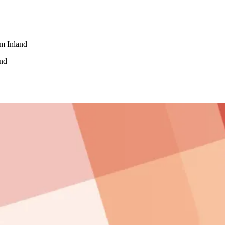
im Inland
and